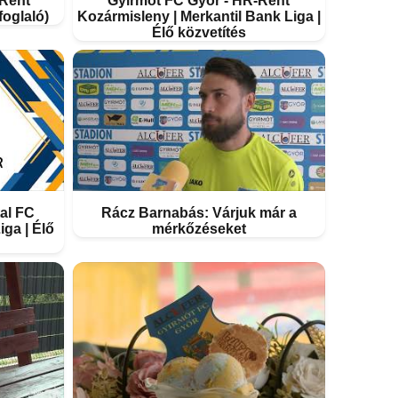
-Rent
Gyirmót FC Győr - HR-Rent
foglaló)
Kozármisleny | Merkantil Bank Liga |
Élő közvetítés
al FC
Rácz Barnabás: Várjuk már a
iga | Élő
mérkőzéseket