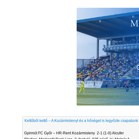
Kettőből kettő – A Kozármislenyt és a hőséget is legyőzte csapatunk
Gyirmót FC Győr – HR-Rent Kozármisleny 2-1 (1-0) Alcufer