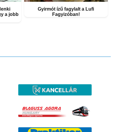
denki
Gyirmót ízű fagylalt a Lufi
gy a jobb
Fagyizóban!