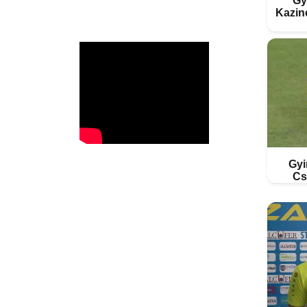
Gy
VÁLTSA KI ÖN IS
Kazin
Gyi
Cs