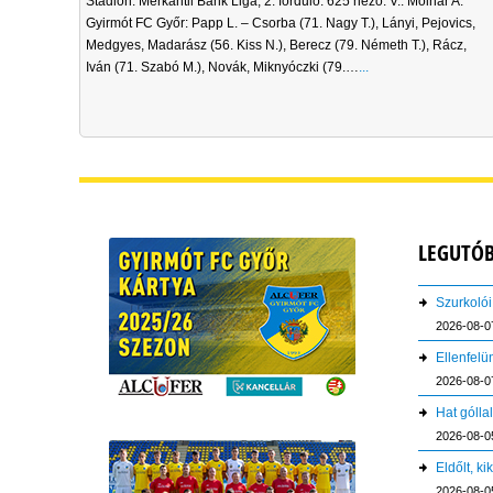
Stadion. Merkantil Bank Liga, 2. forduló. 625 néző. V.: Molnár A.
Gyirmót FC Győr: Papp L. – Csorba (71. Nagy T.), Lányi, Pejovics,
Medgyes, Madarász (56. Kiss N.), Berecz (79. Németh T.), Rácz,
Iván (71. Szabó M.), Novák, Miknyóczki (79.…
...
LEGUTÓB
Szurkolói
2026-08-0
Ellenfelü
2026-08-0
Hat gólla
2026-08-0
Eldőlt, k
2026-08-0