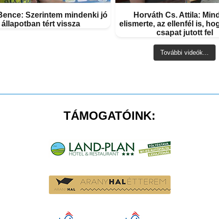
Bence: Szerintem mindenki jó
Horváth Cs. Attila: Min
állapotban tért vissza
elismerte, az ellenfél is, ho
csapat jutott fel
További videók...
TÁMOGATÓINK: