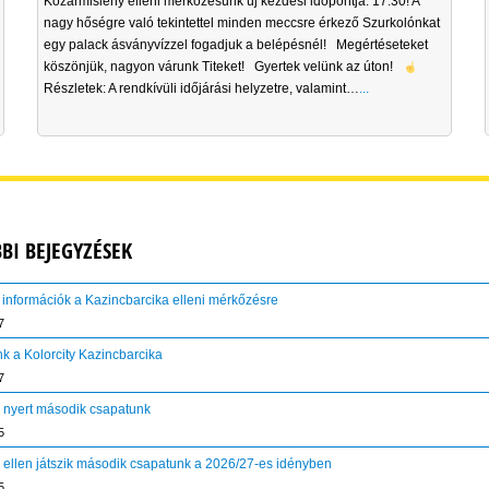
Kozármisleny elleni mérkőzésünk új kezdési időpontja: 17:30! A
nagy hőségre való tekintettel minden meccsre érkező Szurkolónkat
egy palack ásványvízzel fogadjuk a belépésnél! Megértéseteket
köszönjük, nagyon várunk Titeket! Gyertek velünk az úton!
Részletek: A rendkívüli időjárási helyzetre, valamint…
...
BI BEJEGYZÉSEK
 információk a Kazincbarcika elleni mérkőzésre
7
nk a Kolorcity Kazincbarcika
7
l nyert második csapatunk
5
ik ellen játszik második csapatunk a 2026/27-es idényben
5