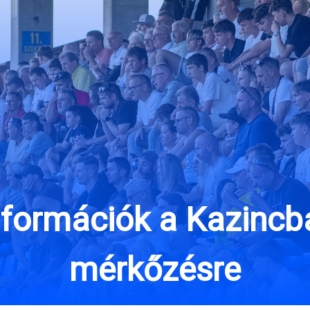
nformációk a Kazincba
mérkőzésre