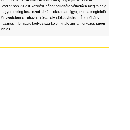
fordulójában a HR-Rent Kozármislenyt fogadjuk az Alcufer
Stadionban. Az esti kezdési időpont ellenére vélhetően még mindig
nagyon meleg lesz, ezért kérjük, fokozottan figyeljenek a megfelelő
fényvédelemre, ruházatra és a folyadékbevitelre. Íme néhány
hasznos információ kedves szurkolóinknak, ami a mérkőzésnapon
fontos…
...