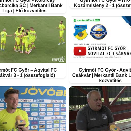
irmót FC Győr - Kolorcity
Gyirmót FC Győr – HR
cbarcika SC | Merkantil Bank
Kozármisleny 2 - 1 (össze
Liga | Élő közvetítés
rmót FC Győr – Aqvital FC
Gyirmót FC Győr - Aqvit
ákvár 3 - 1 (összefoglaló)
Csákvár | Merkantil Bank L
közvetítés