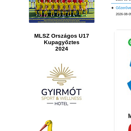
Gőzerővel
2026-08-0
MLSZ Országos U17
Kupagyőztes
2024