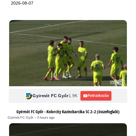
2026-08-07
Gyirmót FC Győr
1.9K
Feliratkozás
Gyirmót FC Győr - Kolorcity Kazincbarcika SC 2–2 (összefoglaló)
Gyirmót FC Győr
3 hours ago