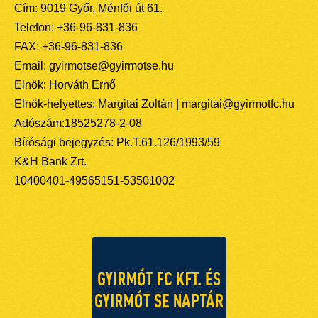
Cím: 9019 Győr, Ménfői út 61.
Telefon: +36-96-831-836
FAX: +36-96-831-836
Email: gyirmotse@gyirmotse.hu
Elnök: Horváth Ernő
Elnök-helyettes: Margitai Zoltán | margitai@gyirmotfc.hu
Adószám:18525278-2-08
Bírósági bejegyzés: Pk.T.61.126/1993/59
K&H Bank Zrt.
10400401-49565151-53501002