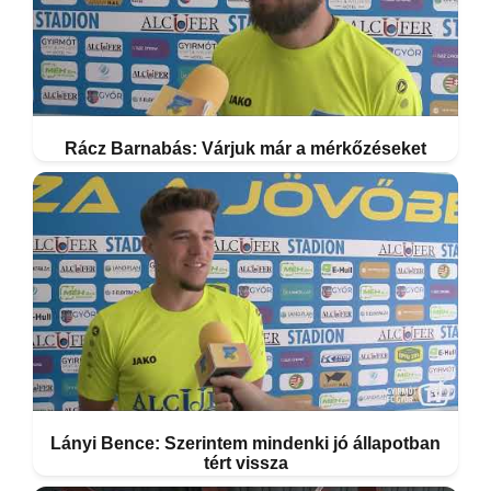
Rácz Barnabás: Várjuk már a mérkőzéseket
Lányi Bence: Szerintem mindenki jó állapotban
tért vissza