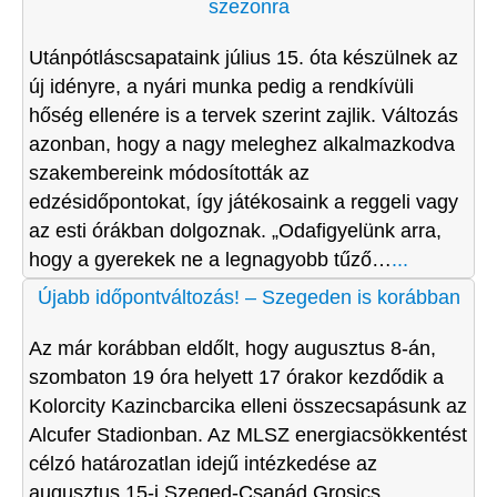
szezonra
Utánpótláscsapataink július 15. óta készülnek az
új idényre, a nyári munka pedig a rendkívüli
hőség ellenére is a tervek szerint zajlik. Változás
azonban, hogy a nagy meleghez alkalmazkodva
szakembereink módosították az
edzésidőpontokat, így játékosaink a reggeli vagy
az esti órákban dolgoznak. „Odafigyelünk arra,
hogy a gyerekek ne a legnagyobb tűző…
...
Újabb időpontváltozás! – Szegeden is korábban
Az már korábban eldőlt, hogy augusztus 8-án,
szombaton 19 óra helyett 17 órakor kezdődik a
Kolorcity Kazincbarcika elleni összecsapásunk az
Alcufer Stadionban. Az MLSZ energiacsökkentést
célzó határozatlan idejű intézkedése az
augusztus 15-i Szeged-Csanád Grosics