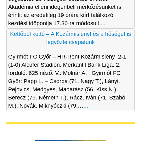
Akadémia elleni idegenbeli mérkőzésünket is
érinti: az eredetileg 19 órára kiírt találkozó
kezdési időpontja 17.30-ra módosult.
...
Kettőből kettő – A Kozármislenyt és a hőséget is
legyőzte csapatunk
Gyirmót FC Győr – HR-Rent Kozármisleny 2-1
(1-0) Alcufer Stadion. Merkantil Bank Liga, 2.
forduló. 625 néző. V.: Molnár A. Gyirmót FC
Győr: Papp L. – Csorba (71. Nagy T.), Lányi,
Pejovics, Medgyes, Madarász (56. Kiss N.),
Berecz (79. Németh T.), Rácz, Iván (71. Szabó
M.), Novák, Miknyóczki (79.…
...