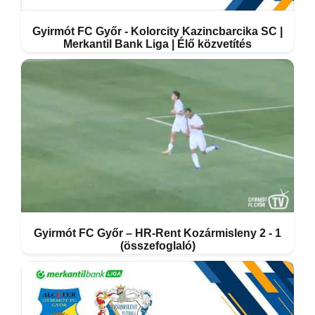
Gyirmót FC Győr - Kolorcity Kazincbarcika SC |
Merkantil Bank Liga | Élő közvetítés
Gyirmót FC Győr – HR-Rent Kozármisleny 2 - 1
(összefoglaló)