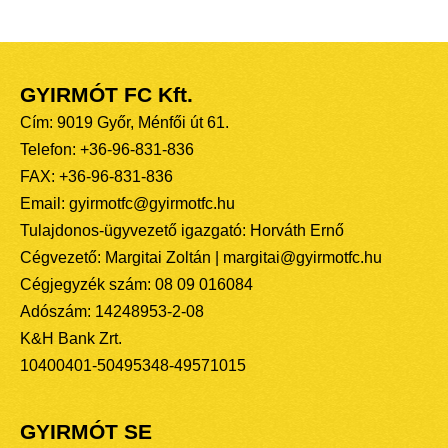
GYIRMÓT FC Kft.
Cím: 9019 Győr, Ménfői út 61.
Telefon: +36-96-831-836
FAX: +36-96-831-836
Email: gyirmotfc@gyirmotfc.hu
Tulajdonos-ügyvezető igazgató: Horváth Ernő
Cégvezető: Margitai Zoltán | margitai@gyirmotfc.hu
Cégjegyzék szám: 08 09 016084
Adószám: 14248953-2-08
K&H Bank Zrt.
10400401-50495348-49571015
GYIRMÓT SE