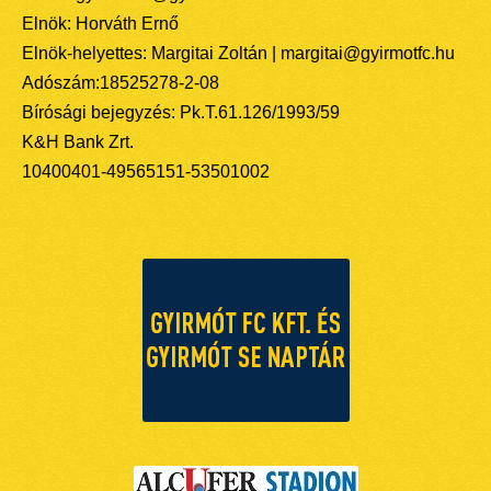
Elnök: Horváth Ernő
Elnök-helyettes: Margitai Zoltán | margitai@gyirmotfc.hu
Adószám:18525278-2-08
Bírósági bejegyzés: Pk.T.61.126/1993/59
K&H Bank Zrt.
10400401-49565151-53501002