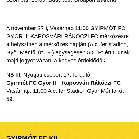
A november 27-i, Vasárnap 11:00 GYIRMÓT FC
GYÕR II. KAPOSVÁRI RÁKÓCZI FC mérkõzésre
a helyszínen a mérkõzés napján (Alcufer stadion,
Gyõr Ménfõi út 59.) egységesen 500 Ft-ért tudnak
majd jegyet váltani a kedves érdeklõdök.
NB III, Nyugati csoport 17. forduló
Gyirmót FC Gyõr II – Kaposvári Rákóczi FC
Vasárnap, 11.00 Alcufer Stadion Gyõr Ménfõi út
59.
GYIRMÓT FC Kft.