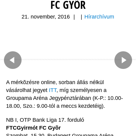
FC GYÕR
21. november, 2016
|
|
Hírarchívum
A mérkõzésre online, sorban állás nélkül
vásárolhat jegyet
ITT
, míg személyesen a
Groupama Aréna Jegypénztárában (K-P.: 10.00-
18.00, Szo.: 9.00-tól a meccs kezdetéig).
NB I, OTP Bank Liga 17. forduló
FTCGyirmót FC Gyõr
Szombat, 15.30, Budapest Groupama Aréna