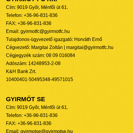
Cím: 9019 Győr, Ménfői út 61.
Telefon: +36-96-831-836
FAX: +36-96-831-836
Email: gyirmotfc@gyirmotfc.hu
Tulajdonos-ügyvezető igazgató: Horváth Ernő
Cégvezető: Margitai Zoltán | margitai@gyirmotfc.hu
Cégjegyzék szám: 08 09 016084
Adószám: 14248953-2-08
K&H Bank Zrt.
10400401-50495348-49571015
GYIRMÓT SE
Cím: 9019 Győr, Ménfői út 61.
Telefon: +36-96-831-836
FAX: +36-96-831-836
Email: gyirmotse@gyirmotse.hu