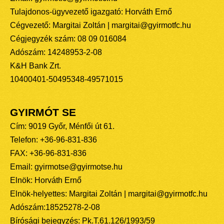
Tulajdonos-ügyvezető igazgató: Horváth Ernő
Cégvezető: Margitai Zoltán | margitai@gyirmotfc.hu
Cégjegyzék szám: 08 09 016084
Adószám: 14248953-2-08
K&H Bank Zrt.
10400401-50495348-49571015
GYIRMÓT SE
Cím: 9019 Győr, Ménfői út 61.
Telefon: +36-96-831-836
FAX: +36-96-831-836
Email: gyirmotse@gyirmotse.hu
Elnök: Horváth Ernő
Elnök-helyettes: Margitai Zoltán | margitai@gyirmotfc.hu
Adószám:18525278-2-08
Bírósági bejegyzés: Pk.T.61.126/1993/59