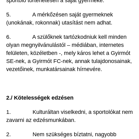
sportoló történetesen a saját gyermeke.
5. A mérkőzésen saját gyermeknek
(unokának, rokonnak) utasítást nem adhat.
6. A szülőknek tartózkodniuk kell minden
olyan megnyilvánulástól – médiában, internetes
felületen, közéletben -, mely káros lehet a Gyirmót
SE-nek, a Gyirmót FC-nek, annak tulajdonosainak,
vezetőinek, munkatársainak hírnevére.
2./ Kötelességek edzésen
1. Kulturáltan viselkedni, a sportolókat nem
zavarni az edzésmunkában.
2. Nem szükséges bíztatni, nagyobb