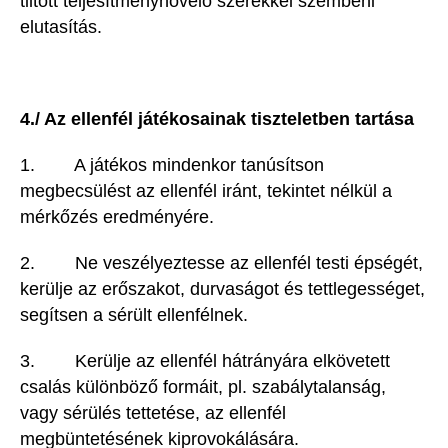
tiltott teljesítménynövelő szerekkel szembeni
elutasítás.
4./ Az ellenfél játékosainak tiszteletben tartása
1. A játékos mindenkor tanúsítson
megbecsülést az ellenfél iránt, tekintet nélkül a
mérkőzés eredményére.
2. Ne veszélyeztesse az ellenfél testi épségét,
kerülje az erőszakot, durvaságot és tettlegességet,
segítsen a sérült ellenfélnek.
3. Kerülje az ellenfél hátrányára elkövetett
csalás különböző formáit, pl. szabálytalanság,
vagy sérülés tettetése, az ellenfél
megbüntetésének kiprovokálására.