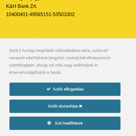
K&H Bank Zrt.
10400401-49565151-53501002
Sütik E honlap megfelelő működéséhez néha „sütiknek”
nevezett adatfájlokat (angolul: cookie) kell elhelyeznünk
számítógépén, ahogy azt más nagy webhelyek és
internetszolgáltatók is teszik.
Sütik elfogadása
Sütik elutasítása
Süti beállítások