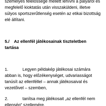
személyes felelőssége mellett lehívni a pályáról és
megfelelő kioktatás után visszaküldeni, illetve
súlyos sportszerűtlenség esetén az etikai bizottság
elé állítani.
5./ Az ellenfél játékosainak tiszteletben
tartása
1. Legyen példakép játékosai számára
abban is, hogy előzékenységet, udvariasságot
tanúsít az ellenféllel – annak játékosaival és
vezetőivel – szemben,
2. tanítsa meg játékosait „az ellenfél nem
ellenség” szellemére,