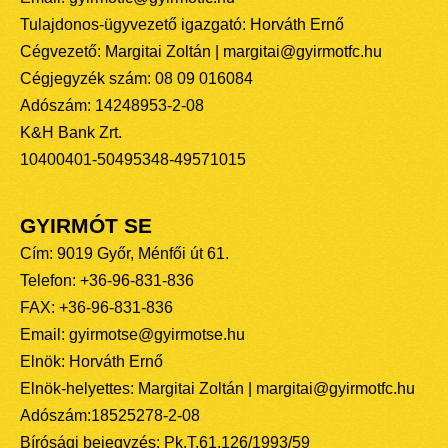
Tulajdonos-ügyvezető igazgató: Horváth Ernő
Cégvezető: Margitai Zoltán | margitai@gyirmotfc.hu
Cégjegyzék szám: 08 09 016084
Adószám: 14248953-2-08
K&H Bank Zrt.
10400401-50495348-49571015
GYIRMÓT SE
Cím: 9019 Győr, Ménfői út 61.
Telefon: +36-96-831-836
FAX: +36-96-831-836
Email: gyirmotse@gyirmotse.hu
Elnök: Horváth Ernő
Elnök-helyettes: Margitai Zoltán | margitai@gyirmotfc.hu
Adószám:18525278-2-08
Bírósági bejegyzés: Pk.T.61.126/1993/59