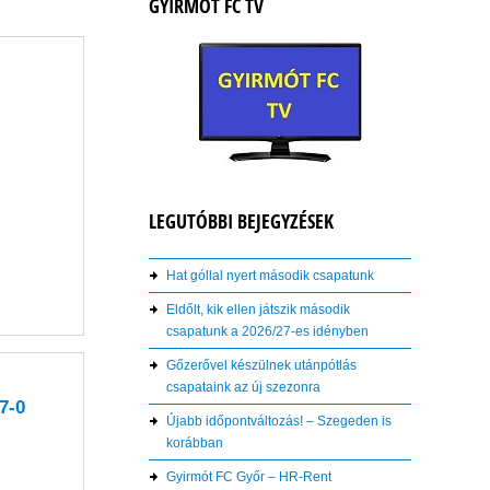
GYIRMÓT FC TV
LEGUTÓBBI BEJEGYZÉSEK
Hat góllal nyert második csapatunk
Eldőlt, kik ellen játszik második
csapatunk a 2026/27-es idényben
Gőzerővel készülnek utánpótlás
csapataink az új szezonra
7-0
Újabb időpontváltozás! – Szegeden is
korábban
Gyirmót FC Győr – HR-Rent