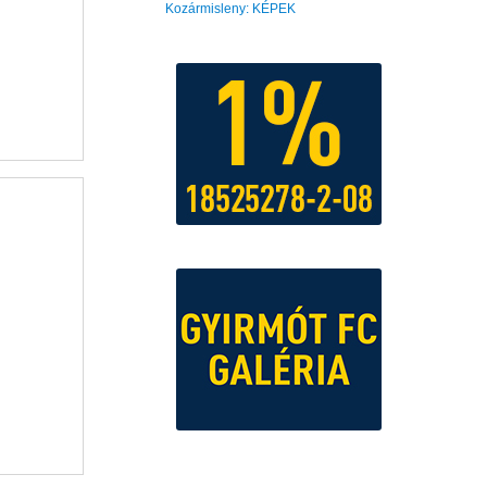
Kozármisleny: KÉPEK