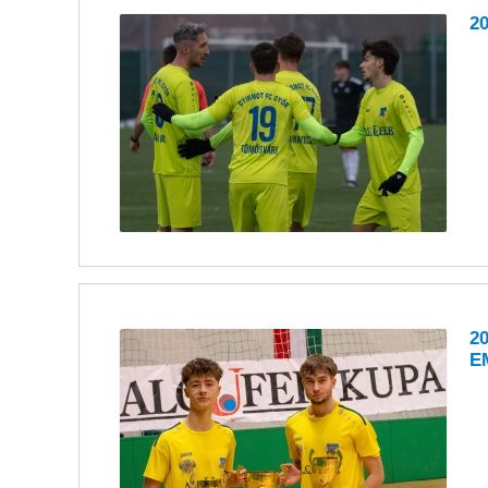
2
2
E