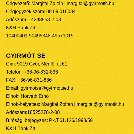
Cégvezető: Margitai Zoltán | margitai@gyirmotfc.hu
Cégjegyzék szám: 08 09 016084
Adószám: 14248953-2-08
K&H Bank Zrt.
10400401-50495348-49571015
GYIRMÓT SE
Cím: 9019 Győr, Ménfői út 61.
Telefon: +36-96-831-836
FAX: +36-96-831-836
Email: gyirmotse@gyirmotse.hu
Elnök: Horváth Ernő
Elnök-helyettes: Margitai Zoltán | margitai@gyirmotfc.hu
Adószám:18525278-2-08
Bírósági bejegyzés: Pk.T.61.126/1993/59
K&H Bank Zrt.