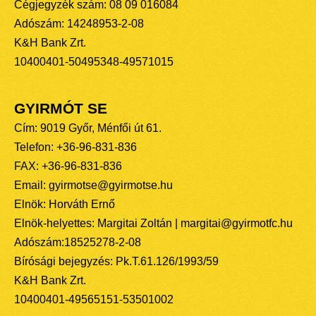
Cégjegyzék szám: 08 09 016084
Adószám: 14248953-2-08
K&H Bank Zrt.
10400401-50495348-49571015
GYIRMÓT SE
Cím: 9019 Győr, Ménfői út 61.
Telefon: +36-96-831-836
FAX: +36-96-831-836
Email: gyirmotse@gyirmotse.hu
Elnök: Horváth Ernő
Elnök-helyettes: Margitai Zoltán | margitai@gyirmotfc.hu
Adószám:18525278-2-08
Bírósági bejegyzés: Pk.T.61.126/1993/59
K&H Bank Zrt.
10400401-49565151-53501002