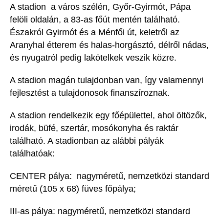
A stadion a város szélén, Győr-Gyirmót, Pápa
felöli oldalán, a 83-as főút mentén található.
Északról Gyirmót és a Ménfői út, keletről az
Aranyhal étterem és halas-horgásztó, délről nádas,
és nyugatról pedig lakótelkek veszik közre.
A stadion magán tulajdonban van, így valamennyi
fejlesztést a tulajdonosok finanszíroznak.
A stadion rendelkezik egy főépülettel, ahol öltözők,
irodák, büfé, szertár, mosókonyha és raktár
található. A stadionban az alábbi pályák
találhatóak:
CENTER pálya: nagyméretű, nemzetközi standard
méretű (105 x 68) füves főpálya;
III-as pálya: nagyméretű, nemzetközi standard