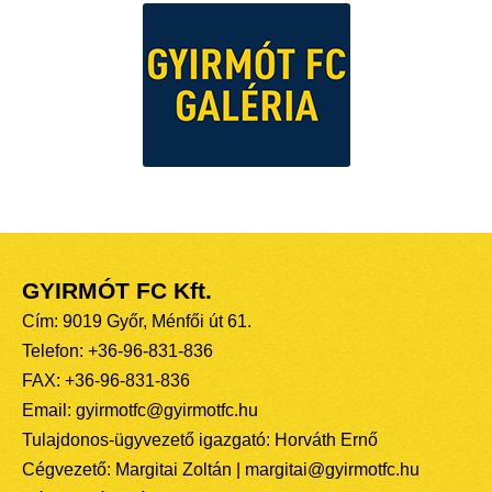
GYIRMÓT FC Kft.
Cím: 9019 Győr, Ménfői út 61.
Telefon: +36-96-831-836
FAX: +36-96-831-836
Email: gyirmotfc@gyirmotfc.hu
Tulajdonos-ügyvezető igazgató: Horváth Ernő
Cégvezető: Margitai Zoltán | margitai@gyirmotfc.hu