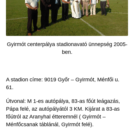
Gyirmót centerpálya stadionavató ünnepség 2005-
ben.
A stadion címe: 9019 Győr – Gyirmót, Ménfői u.
61.
Útvonal: M 1-es autópálya, 83-as főút leágazás,
Pápa felé, az autópályától 3 KM. Kijárat a 83-as
főútról az Aranyhal étteremnél ( Gyirmót –
Ménfőcsanak táblánál, Gyirmót felé).