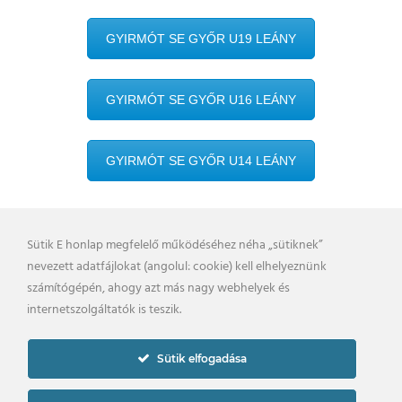
GYIRMÓT SE GYŐR U19 LEÁNY
GYIRMÓT SE GYŐR U16 LEÁNY
GYIRMÓT SE GYŐR U14 LEÁNY
Sütik E honlap megfelelő működéséhez néha „sütiknek”
nevezett adatfájlokat (angolul: cookie) kell elhelyeznünk
BELSŐ VISSZAÉLÉS BEJELENTÉSI RENDSZER
számítógépén, ahogy azt más nagy webhelyek és
KAPCSOLAT
UTÁNPÓTLÁS
internetszolgáltatók is teszik.
PÁLYARENDSZABÁLYOK
ADATKEZELÉSI TÁJÉKOZTATÓ
Sütik elfogadása
2019. © gyirmotfc.hu