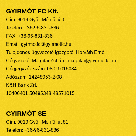
GYIRMÓT FC Kft.
Cím: 9019 Győr, Ménfői út 61.
Telefon: +36-96-831-836
FAX: +36-96-831-836
Email: gyirmotfc@gyirmotfc.hu
Tulajdonos-ügyvezető igazgató: Horváth Ernő
Cégvezető: Margitai Zoltán | margitai@gyirmotfc.hu
Cégjegyzék szám: 08 09 016084
Adószám: 14248953-2-08
K&H Bank Zrt.
10400401-50495348-49571015
GYIRMÓT SE
Cím: 9019 Győr, Ménfői út 61.
Telefon: +36-96-831-836