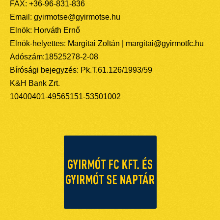
FAX: +36-96-831-836
Email: gyirmotse@gyirmotse.hu
Elnök: Horváth Ernő
Elnök-helyettes: Margitai Zoltán | margitai@gyirmotfc.hu
Adószám:18525278-2-08
Bírósági bejegyzés: Pk.T.61.126/1993/59
K&H Bank Zrt.
10400401-49565151-53501002