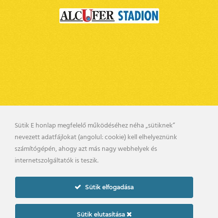
Sütik E honlap megfelelő működéséhez néha „sütiknek”
nevezett adatfájlokat (angolul: cookie) kell elhelyeznünk
BELSŐ VISSZAÉLÉS BEJELENTÉSI RENDSZER
számítógépén, ahogy azt más nagy webhelyek és
KAPCSOLAT
UTÁNPÓTLÁS
internetszolgáltatók is teszik.
PÁLYARENDSZABÁLYOK
ADATKEZELÉSI TÁJÉKOZTATÓ
Sütik elfogadása
2019. © gyirmotfc.hu
Készítette:
Sütik elutasítása