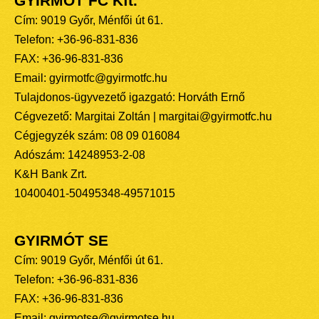
GYIRMÓT FC Kft.
Cím: 9019 Győr, Ménfői út 61.
Telefon: +36-96-831-836
FAX: +36-96-831-836
Email: gyirmotfc@gyirmotfc.hu
Tulajdonos-ügyvezető igazgató: Horváth Ernő
Cégvezető: Margitai Zoltán | margitai@gyirmotfc.hu
Cégjegyzék szám: 08 09 016084
Adószám: 14248953-2-08
K&H Bank Zrt.
10400401-50495348-49571015
GYIRMÓT SE
Cím: 9019 Győr, Ménfői út 61.
Telefon: +36-96-831-836
FAX: +36-96-831-836
Email: gyirmotse@gyirmotse.hu