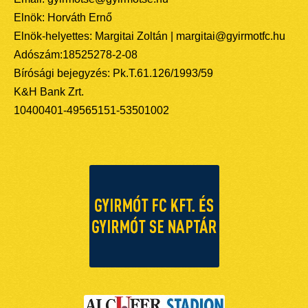
Elnök: Horváth Ernő
Elnök-helyettes: Margitai Zoltán | margitai@gyirmotfc.hu
Adószám:18525278-2-08
Bírósági bejegyzés: Pk.T.61.126/1993/59
K&H Bank Zrt.
10400401-49565151-53501002