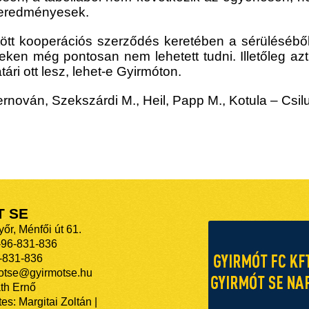
k eredményesek.
ötött kooperációs szerződés keretében a sérülésébő
énteken még pontosan nem lehetett tudni. Illetőleg 
tári ott lesz, lehet-e Gyirmóton.
ován, Szekszárdi M., Heil, Papp M., Kotula – Csilus
T SE
őr, Ménfői út 61.
-96-831-836
-831-836
motse@gyirmotse.hu
th Ernő
es: Margitai Zoltán |