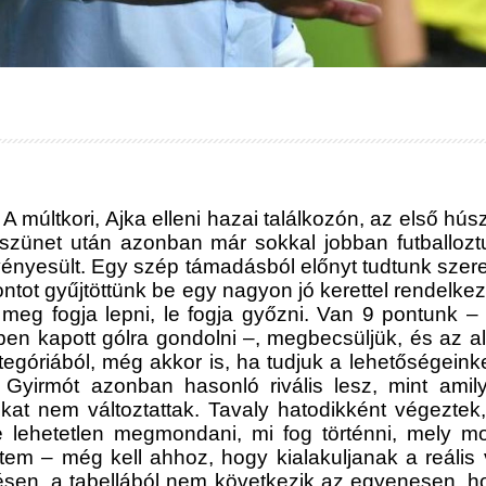
 múltkori, Ajka elleni hazai találkozón, az első hú
 szünet után azonban már sokkal jobban futballozt
vényesült. Egy szép támadásból előnyt tudtunk szere
ntot gyűjtöttünk be egy nagyon jó kerettel rendelke
 meg fogja lepni, le fogja győzni. Van 9 pontunk – 
cben kapott gólra gondolni –, megbecsüljük, és az 
ategóriából, még akkor is, ha tudjuk a lehetőségein
a Gyirmót azonban hasonló rivális lesz, mint ami
kat nem változtattak. Tavaly hatodikként végezte
re lehetetlen megmondani, mi fog történni, mely 
intem – még kell ahhoz, hogy kialakuljanak a reális
sen, a tabellából nem következik az egyenesen, hog