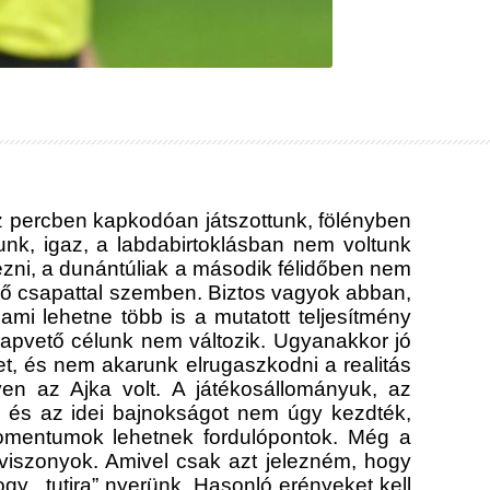
sz percben kapkodóan játszottunk, fölényben
unk, igaz, a labdabirtoklásban nem voltunk
zni, a dunántúliak a második félidőben nem
ző csapattal szemben. Biztos vagyok abban,
ami lehetne több is a mutatott teljesítmény
alapvető célunk nem változik. Ugyanakkor jó
ket, és nem akarunk elrugaszkodni a realitás
lyen az Ajka volt. A játékosállományuk, az
k, és az idei bajnokságot nem úgy kezdték,
momentumok lehetnek fordulópontok. Még a
 viszonyok. Amivel csak azt jelezném, hogy
y ,,tutira” nyerünk. Hasonló erényeket kell