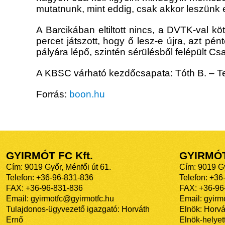
mutatnunk, mint eddig, csak akkor leszün
A Barcikában eltiltott nincs, a DVTK-val k
percet játszott, hogy ő lesz-e újra, azt p
pályára lépő, szintén sérülésből felépült Csa
A KBSC várható kezdőcsapata: Tóth B. – Tern
Forrás:
boon.hu
GYIRMÓT FC Kft.
GYIRMÓ
Cím: 9019 Győr, Ménfői út 61.
Cím: 9019 Gy
Telefon: +36-96-831-836
Telefon: +36
FAX: +36-96-831-836
FAX: +36-96
Email: gyirmotfc@gyirmotfc.hu
Email: gyir
Tulajdonos-ügyvezető igazgató: Horváth
Elnök: Horvá
Ernő
Elnök-helyett