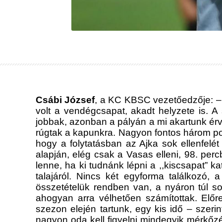
Csábi József
, a KC KBSC vezetőedzője: – A
volt a vendégcsapat, akadt helyzete is. A
jobbak, azonban a pályán a mi akartunk ér
rúgtak a kapunkra. Nagyon fontos három po
hogy a folytatásban az Ajka sok ellenfelét
alapján, elég csak a Vasas elleni, 98. per
lenne, ha ki tudnánk lépni a ,,kiscsapat” k
talajáról. Nincs két egyforma találkozó, 
összetételük rendben van, a nyáron túl so
ahogyan arra vélhetően számítottak. Elő
szezon elején tartunk, egy kis idő – szer
nagyon oda kell figyelni mindegyik mérkőzé