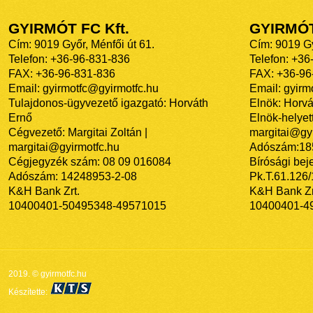
GYIRMÓT FC Kft.
GYIRMÓ
Cím: 9019 Győr, Ménfői út 61.
Cím: 9019 Gy
Telefon: +36-96-831-836
Telefon: +36
FAX: +36-96-831-836
FAX: +36-96
Email: gyirmotfc@gyirmotfc.hu
Email: gyir
Tulajdonos-ügyvezető igazgató: Horváth
Elnök: Horvá
Ernő
Elnök-helyett
Cégvezető: Margitai Zoltán |
margitai@gyi
margitai@gyirmotfc.hu
Adószám:18
Cégjegyzék szám: 08 09 016084
Bírósági bej
Adószám: 14248953-2-08
Pk.T.61.126
K&H Bank Zrt.
K&H Bank Zr
10400401-50495348-49571015
10400401-4
2019. © gyirmotfc.hu
Készítette: