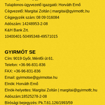
Tulajdonos-ügyvezető igazgató: Horváth Ernő
Cégvezető: Margitai Zoltán | margitai@gyirmotfc.hu
Cégjegyzék szám: 08 09 016084
Adószám: 14248953-2-08
K&H Bank Zrt.
10400401-50495348-49571015
GYIRMÓT SE
Cím: 9019 Győr, Ménfői út 61.
Telefon: +36-96-831-836
FAX: +36-96-831-836
Email: gyirmotse@gyirmotse.hu
Elnök: Horváth Ernő
Elnök-helyettes: Margitai Zoltán | margitai@gyirmotfc.hu
Adószám:18525278-2-08
Bírósági bejegyzés: Pk.T.61.126/1993/59