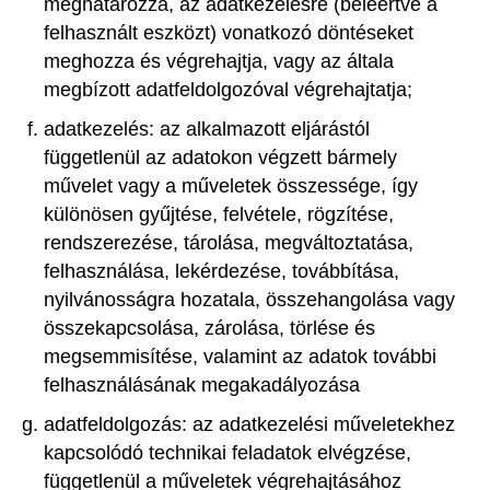
meghatározza, az adatkezelésre (beleértve a
felhasznált eszközt) vonatkozó döntéseket
meghozza és végrehajtja, vagy az általa
megbízott adatfeldolgozóval végrehajtatja;
adatkezelés: az alkalmazott eljárástól
függetlenül az adatokon végzett bármely
művelet vagy a műveletek összessége, így
különösen gyűjtése, felvétele, rögzítése,
rendszerezése, tárolása, megváltoztatása,
felhasználása, lekérdezése, továbbítása,
nyilvánosságra hozatala, összehangolása vagy
összekapcsolása, zárolása, törlése és
megsemmisítése, valamint az adatok további
felhasználásának megakadályozása
adatfeldolgozás: az adatkezelési műveletekhez
kapcsolódó technikai feladatok elvégzése,
függetlenül a műveletek végrehajtásához