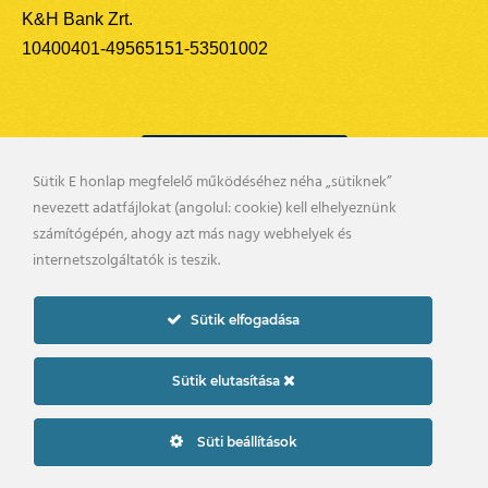
K&H Bank Zrt.
10400401-49565151-53501002
Sütik E honlap megfelelő működéséhez néha „sütiknek”
nevezett adatfájlokat (angolul: cookie) kell elhelyeznünk
számítógépén, ahogy azt más nagy webhelyek és
internetszolgáltatók is teszik.
Sütik elfogadása
Sütik elutasítása
Süti beállítások