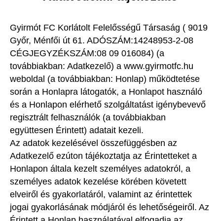
Gyirmót FC Korlátolt Felelősségű Társaság ( 9019
Győr, Ménfői út 61. ADÓSZÁM:14248953-2-08
CÉGJEGYZÉKSZÁM:08 09 016084) (a
továbbiakban: Adatkezelő) a www.gyirmotfc.hu
weboldal (a továbbiakban: Honlap) működtetése
során a Honlapra látogatók, a Honlapot használó
és a Honlapon elérhető szolgáltatást igénybevevő
regisztrált felhasználók (a továbbiakban
együttesen Érintett) adatait kezeli.
Az adatok kezelésével összefüggésben az
Adatkezelő ezúton tájékoztatja az Érintetteket a
Honlapon általa kezelt személyes adatokról, a
személyes adatok kezelése körében követett
elveiről és gyakorlatáról, valamint az érintettek
jogai gyakorlásának módjáról és lehetőségeiről. Az
Érintett a Honlap használatával elfogadja az