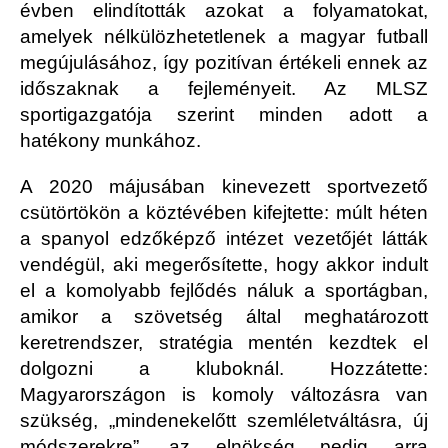
évben elindították azokat a folyamatokat,
amelyek nélkülözhetetlenek a magyar futball
megújulásához, így pozitívan értékeli ennek az
időszaknak a fejleményeit.
Az MLSZ
sportigazgatója szerint minden adott a
hatékony munkához.
A 2020 májusában kinevezett sportvezető
csütörtökön a köztévében kifejtette: múlt héten
a spanyol edzőképző intézet vezetőjét látták
vendégül, aki megerősítette, hogy akkor indult
el a komolyabb fejlődés náluk a sportágban,
amikor a szövetség által meghatározott
keretrendszer, stratégia mentén kezdtek el
dolgozni a kluboknál. Hozzátette:
Magyarországon is komoly változásra van
szükség, „mindenekelőtt szemléletváltásra, új
módszerekre”, az elnökség pedig arra