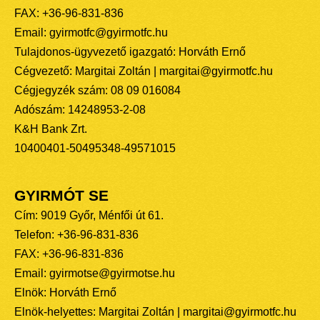
FAX: +36-96-831-836
Email: gyirmotfc@gyirmotfc.hu
Tulajdonos-ügyvezető igazgató: Horváth Ernő
Cégvezető: Margitai Zoltán | margitai@gyirmotfc.hu
Cégjegyzék szám: 08 09 016084
Adószám: 14248953-2-08
K&H Bank Zrt.
10400401-50495348-49571015
GYIRMÓT SE
Cím: 9019 Győr, Ménfői út 61.
Telefon: +36-96-831-836
FAX: +36-96-831-836
Email: gyirmotse@gyirmotse.hu
Elnök: Horváth Ernő
Elnök-helyettes: Margitai Zoltán | margitai@gyirmotfc.hu