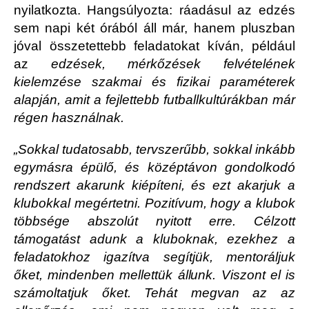
nyilatkozta. Hangsúlyozta: ráadásul az edzés
sem napi két órából áll már, hanem pluszban
jóval összetettebb feladatokat kíván, például
az
edzések, mérkőzések felvételének
kielemzése szakmai és fizikai paraméterek
alapján, amit a fejlettebb futballkultúrákban már
régen használnak.
„Sokkal tudatosabb, tervszerűbb, sokkal inkább
egymásra épülő, és középtávon gondolkodó
rendszert akarunk kiépíteni, és ezt akarjuk a
klubokkal megértetni. Pozitívum, hogy a klubok
többsége abszolút nyitott erre. Célzott
támogatást adunk a kluboknak, ezekhez a
feladatokhoz igazítva segítjük, mentoráljuk
őket, mindenben mellettük állunk. Viszont el is
számoltatjuk őket. Tehát megvan az az