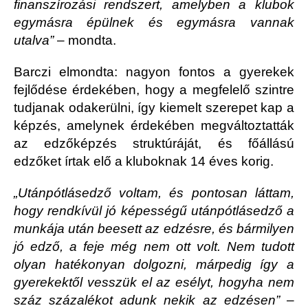
finanszírozási rendszert, amelyben a klubok
egymásra épülnek és egymásra vannak
utalva”
– mondta.
Barczi elmondta: nagyon fontos a gyerekek
fejlődése érdekében, hogy a megfelelő szintre
tudjanak odakerülni, így kiemelt szerepet kap a
képzés, amelynek érdekében megváltoztatták
az edzőképzés struktúráját, és főállású
edzőket írtak elő a kluboknak 14 éves korig.
„Utánpótlásedző voltam, és pontosan láttam,
hogy rendkívül jó képességű utánpótlásedző a
munkája után beesett az edzésre, és bármilyen
jó edző, a feje még nem ott volt. Nem tudott
olyan hatékonyan dolgozni, márpedig így a
gyerekektől vesszük el az esélyt, hogyha nem
száz százalékot adunk nekik az edzésen”
–