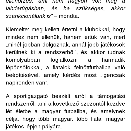
ellenőrzés, ami nem nagyon volt meg a
labdarúgásban, és ha szükséges, akkor
szankcionálunk is”
– mondta.
Kiemelte: meg kellett értetni a klubokkal, hogy
mindez nem ellenük, hanem értük van, mert
„minél jobban dolgoznak, annál jobb játékosok
kerülnek ki a rendszerből”, és akkor tudnak
komolyabban foglalkozni a harmadik
lépőcsőfokkal, a fiatalok felnőttfutballba való
beépítésével, amely kérdés most „igencsak
napirenden van”.
A sportigazgató beszélt arról a támogatási
rendszerről, ami a következő szezontól kezdve
lét életbe a magyar futballba, és amelynek
célja, hogy több magyar, több fiatal magyar
játékos lépjen pályára.