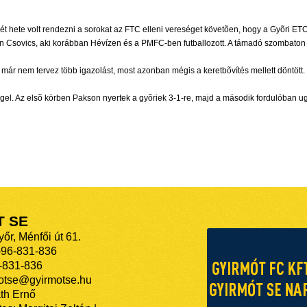
 két hete volt rendezni a sorokat az FTC elleni vereséget követõen, hogy a Gyõri 
en Csovics, aki korábban Hévízen és a PMFC-ben futballozott. A támadó szombaton 
már nem tervez több igazolást, most azonban mégis a keretbõvítés mellett döntött. 
ggel. Az elsõ körben Pakson nyertek a gyõriek 3-1-re, majd a második fordulóban u
T SE
őr, Ménfői út 61.
-96-831-836
-831-836
motse@gyirmotse.hu
th Ernő