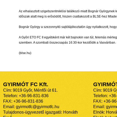
Az elhalasztott szigetszentmiklósi találkozó miatt Bognár Györgynek
idõszak alatt meg is erõsödött, hiszen csatlakozott a BLSE-hez Mlad
Bognár György a szezonnyitó sajtótájékoztatón úgy nyilatkozott, hogy 
A Gyõri ETO FC II egyébként már két bajnokin van túl, felemás mérle
szemben. A szombati összecsapás 16:30-kor kezdõdik a Vasváriban.
(blse.hu)
GYIRMÓT FC Kft.
GYIRMÓ
Cím: 9019 Győr, Ménfői út 61.
Cím: 9019 Gy
Telefon: +36-96-831-836
Telefon: +36
FAX: +36-96-831-836
FAX: +36-96
Email: gyirmotfc@gyirmotfc.hu
Email: gyir
Tulajdonos-ügyvezető igazgató: Horváth
Elnök: Horvá