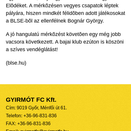
Elõdéket. A mérkõzésen vegyes csapatok léptek
pályára, hiszen mindkét félidõben adott játékosokat
a BLSE-bõl az ellenfélnek Bognár György.
A jó hangulatú mérkõzést követõen egy még jobb
vacsora következett. A bajai klub ezúton is köszöni
a szíves vendéglátást!
(blse.hu)
GYIRMÓT FC Kft.
Cím: 9019 Győr, Ménfői út 61.
Telefon: +36-96-831-836
FAX: +36-96-831-836