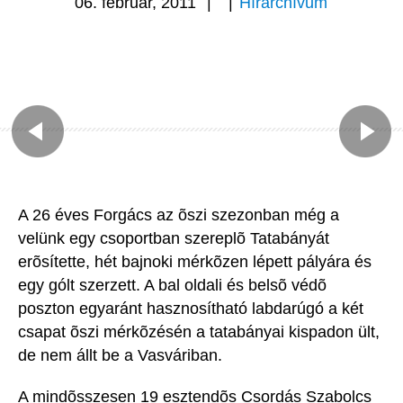
06. február, 2011
|
|
Hírarchívum
A 26 éves Forgács az õszi szezonban még a
velünk egy csoportban szereplõ Tatabányát
erõsítette, hét bajnoki mérkõzen lépett pályára és
egy gólt szerzett. A bal oldali és belsõ védõ
poszton egyaránt hasznosítható labdarúgó a két
csapat õszi mérkõzésén a tatabányai kispadon ült,
de nem állt be a Vasváriban.
A mindõsszesen 19 esztendõs Csordás Szabolcs