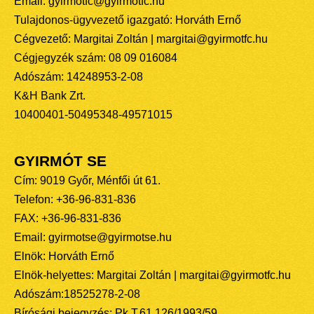
Email: gyirmotfc@gyirmotfc.hu
Tulajdonos-ügyvezető igazgató: Horváth Ernő
Cégvezető: Margitai Zoltán | margitai@gyirmotfc.hu
Cégjegyzék szám: 08 09 016084
Adószám: 14248953-2-08
K&H Bank Zrt.
10400401-50495348-49571015
GYIRMÓT SE
Cím: 9019 Győr, Ménfői út 61.
Telefon: +36-96-831-836
FAX: +36-96-831-836
Email: gyirmotse@gyirmotse.hu
Elnök: Horváth Ernő
Elnök-helyettes: Margitai Zoltán | margitai@gyirmotfc.hu
Adószám:18525278-2-08
Bírósági bejegyzés: Pk.T.61.126/1993/59