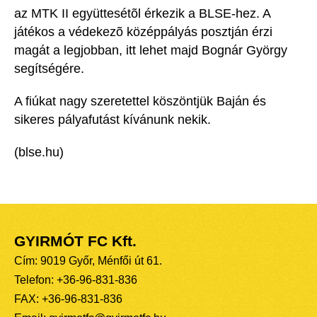
az MTK II együttesétõl érkezik a BLSE-hez. A
játékos a védekezõ középpályás posztján érzi
magát a legjobban, itt lehet majd Bognár György
segítségére.
A fiúkat nagy szeretettel köszöntjük Baján és
sikeres pályafutást kívánunk nekik.
(blse.hu)
GYIRMÓT FC Kft.
Cím: 9019 Győr, Ménfői út 61.
Telefon: +36-96-831-836
FAX: +36-96-831-836