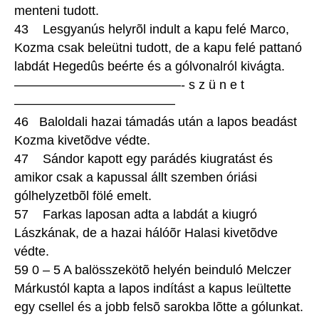
menteni tudott.
43 Lesgyanús helyrõl indult a kapu felé Marco,
Kozma csak beleütni tudott, de a kapu felé pattanó
labdát Hegedûs beérte és a gólvonalról kivágta.
—————————————- s z ü n e t
————————————–
46 Baloldali hazai támadás után a lapos beadást
Kozma kivetõdve védte.
47 Sándor kapott egy parádés kiugratást és
amikor csak a kapussal állt szemben óriási
gólhelyzetbõl fölé emelt.
57 Farkas laposan adta a labdát a kiugró
Lászkának, de a hazai hálóõr Halasi kivetõdve
védte.
59 0 – 5 A balösszekötõ helyén beinduló Melczer
Márkustól kapta a lapos indítást a kapus leültette
egy csellel és a jobb felsõ sarokba lõtte a gólunkat.