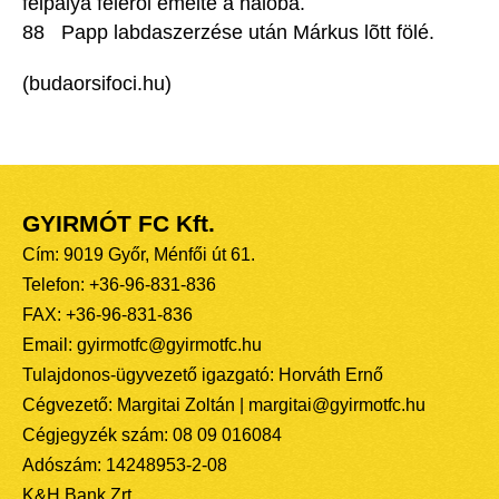
félpálya felérõl emelte a hálóba.
88 Papp labdaszerzése után Márkus lõtt fölé.
(budaorsifoci.hu)
GYIRMÓT FC Kft.
Cím: 9019 Győr, Ménfői út 61.
Telefon: +36-96-831-836
FAX: +36-96-831-836
Email: gyirmotfc@gyirmotfc.hu
Tulajdonos-ügyvezető igazgató: Horváth Ernő
Cégvezető: Margitai Zoltán | margitai@gyirmotfc.hu
Cégjegyzék szám: 08 09 016084
Adószám: 14248953-2-08
K&H Bank Zrt.