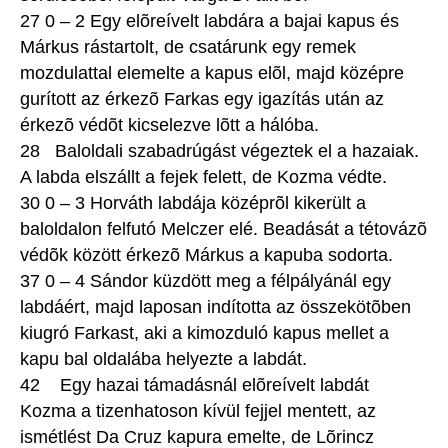
27 0 – 2 Egy elõreívelt labdára a bajai kapus és
Márkus rástartolt, de csatárunk egy remek
mozdulattal elemelte a kapus elõl, majd középre
gurított az érkezõ Farkas egy igazítás után az
érkezõ védõt kicselezve lõtt a hálóba.
28 Baloldali szabadrúgást végeztek el a hazaiak.
A labda elszállt a fejek felett, de Kozma védte.
30 0 – 3 Horváth labdája középrõl kikerült a
baloldalon felfutó Melczer elé. Beadását a tétovázõ
védõk között érkezõ Márkus a kapuba sodorta.
37 0 – 4 Sándor küzdött meg a félpályánál egy
labdáért, majd laposan indította az összekötõben
kiugró Farkast, aki a kimozduló kapus mellet a
kapu bal oldalába helyezte a labdát.
42 Egy hazai támadásnál elõreívelt labdát
Kozma a tizenhatoson kívül fejjel mentett, az
ismétlést Da Cruz kapura emelte, de Lõrincz