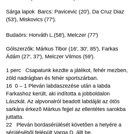
Sárga lapok Barcs: Pavicevic (20′), Da Cruz Diaz
(53′), Miskovics (77′).
Budaörs: Horváth L.(58′), Melczer (77′)
Gólszerzõk: Márkus Tibor (16′, 30′, 85′), Farkas
Ádám (27′, 37′), Melczer Vilmos (59′).
1 perc Csapatunk kezdte a játékot, fehér mezben,
zöld nadrágban és fehér sportszárban.
16 0 – 1 Pleván labdaszezése után a labda
Farkashoz került, aki indította a jobboldalon
Lászkát. Az alpvonalról beadott labdáját az ötös
sarkára érkezõ Márkus fejjel az ellentétes sarokba
juttatta.
22 Pleván bordasérülését követõen a helyére a
sérülésébõl felépült Varga D. állt be.