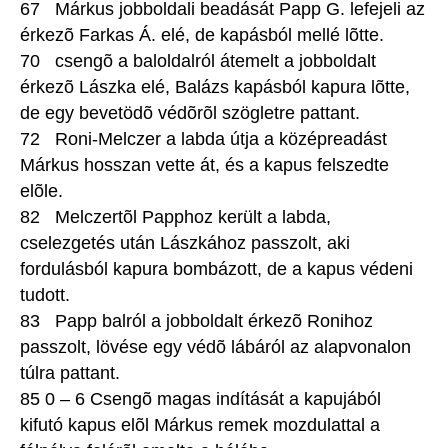
67 Márkus jobboldali beadását Papp G. lefejeli az
érkezõ Farkas Á. elé, de kapásból mellé lõtte.
70 csengõ a baloldalról átemelt a jobboldalt
érkezõ Lászka elé, Balázs kapásból kapura lõtte,
de egy bevetödõ védõrõl szögletre pattant.
72 Roni-Melczer a labda útja a középreadást
Márkus hosszan vette át, és a kapus felszedte
elõle.
82 Melczertõl Papphoz került a labda,
cselezgetés után Lászkához passzolt, aki
fordulásból kapura bombázott, de a kapus védeni
tudott.
83 Papp balról a jobboldalt érkezõ Ronihoz
passzolt, lövése egy védõ lábáról az alapvonalon
túlra pattant.
85 0 – 6 Csengõ magas indítását a kapujából
kifutó kapus elõl Márkus remek mozdulattal a