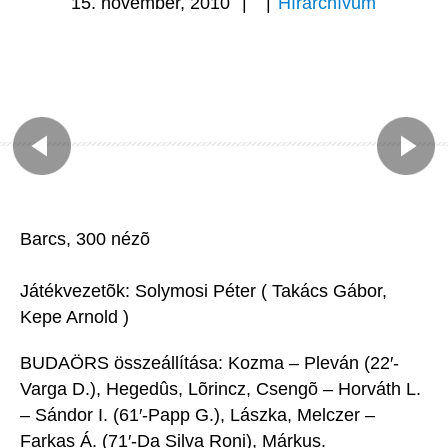
15. november, 2010
|
|
Hírarchívum
Barcs, 300 nézõ
Játékvezetõk: Solymosi Péter ( Takács Gábor,
Kepe Arnold )
BUDAÖRS összeállítása: Kozma – Pleván (22′-
Varga D.), Hegedûs, Lõrincz, Csengõ – Horváth L.
– Sándor I. (61′-Papp G.), Lászka, Melczer –
Farkas Á. (71′-Da Silva Roni), Márkus.