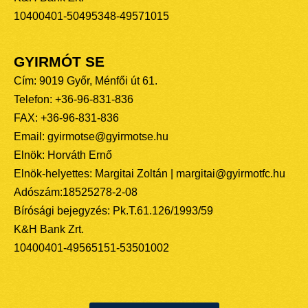
10400401-50495348-49571015
GYIRMÓT SE
Cím: 9019 Győr, Ménfői út 61.
Telefon: +36-96-831-836
FAX: +36-96-831-836
Email: gyirmotse@gyirmotse.hu
Elnök: Horváth Ernő
Elnök-helyettes: Margitai Zoltán | margitai@gyirmotfc.hu
Adószám:18525278-2-08
Bírósági bejegyzés: Pk.T.61.126/1993/59
K&H Bank Zrt.
10400401-49565151-53501002