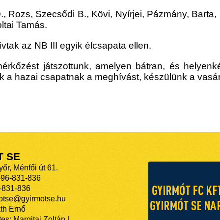
D., Rozs, Szecsődi B., Kövi, Nyírjei, Pázmány, Barta
oltai Tamás.
vtak az NB III egyik élcsapata ellen.
rkőzést játszottunk, amelyen bátran, és helyenként
jük a hazai csapatnak a meghívást, készülünk a vas
T SE
őr, Ménfői út 61.
-96-831-836
-831-836
motse@gyirmotse.hu
th Ernő
es: Margitai Zoltán |