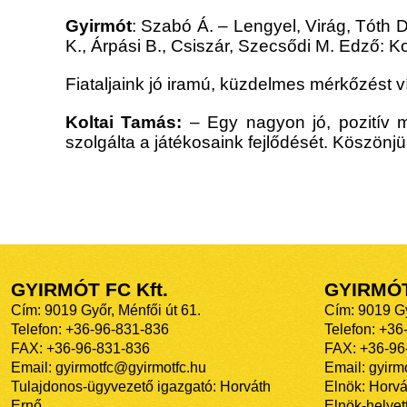
Gyirmót
: Szabó Á. – Lengyel, Virág, Tóth 
K., Árpási B., Csiszár, Szecsődi M. Edző: K
Fiataljaink jó iramú, küzdelmes mérkőzést ví
Koltai Tamás:
– Egy nagyon jó, pozitív mé
szolgálta a játékosaink fejlődését. Köszön
GYIRMÓT FC Kft.
GYIRMÓ
Cím: 9019 Győr, Ménfői út 61.
Cím: 9019 Gy
Telefon: +36-96-831-836
Telefon: +36
FAX: +36-96-831-836
FAX: +36-96
Email: gyirmotfc@gyirmotfc.hu
Email: gyir
Tulajdonos-ügyvezető igazgató: Horváth
Elnök: Horvá
Ernő
Elnök-helyett