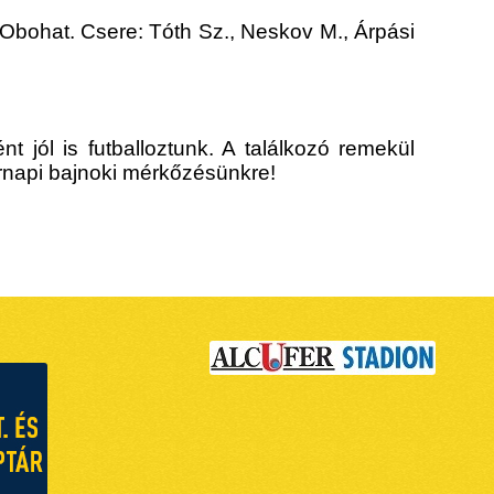
, Obohat. Csere: Tóth Sz., Neskov M., Árpási
 jól is futballoztunk. A találkozó remekül
árnapi bajnoki mérkőzésünkre!