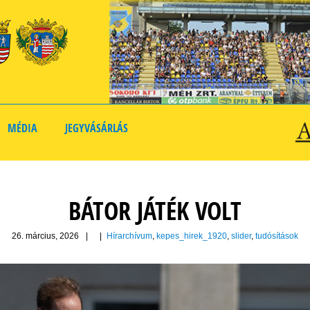
MÉDIA
JEGYVÁSÁRLÁS
BÁTOR JÁTÉK VOLT
26. március, 2026
|
|
Hírarchívum
,
kepes_hirek_1920
,
slider
,
tudósítások