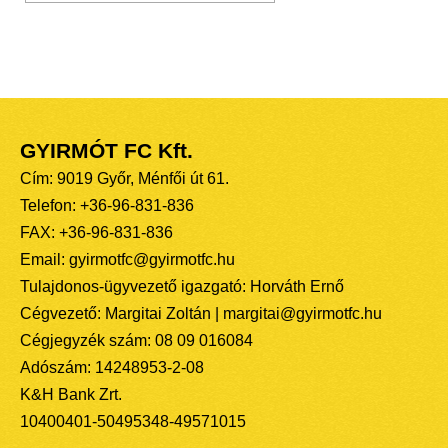
GYIRMÓT FC Kft.
Cím: 9019 Győr, Ménfői út 61.
Telefon: +36-96-831-836
FAX: +36-96-831-836
Email: gyirmotfc@gyirmotfc.hu
Tulajdonos-ügyvezető igazgató: Horváth Ernő
Cégvezető: Margitai Zoltán | margitai@gyirmotfc.hu
Cégjegyzék szám: 08 09 016084
Adószám: 14248953-2-08
K&H Bank Zrt.
10400401-50495348-49571015