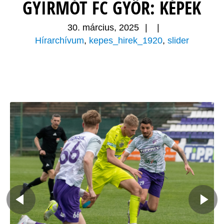
GYIRMÓT FC GYŐR: KÉPEK
30. március, 2025
|
|
Hírarchívum
,
kepes_hirek_1920
,
slider