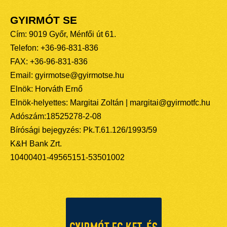
GYIRMÓT SE
Cím: 9019 Győr, Ménfői út 61.
Telefon: +36-96-831-836
FAX: +36-96-831-836
Email: gyirmotse@gyirmotse.hu
Elnök: Horváth Ernő
Elnök-helyettes: Margitai Zoltán | margitai@gyirmotfc.hu
Adószám:18525278-2-08
Bírósági bejegyzés: Pk.T.61.126/1993/59
K&H Bank Zrt.
10400401-49565151-53501002