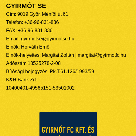
GYIRMÓT SE
Cím: 9019 Győr, Ménfői út 61.
Telefon: +36-96-831-836
FAX: +36-96-831-836
Email: gyirmotse@gyirmotse.hu
Elnök: Horváth Ernő
Elnök-helyettes: Margitai Zoltán | margitai@gyirmotfc.hu
Adószám:18525278-2-08
Bírósági bejegyzés: Pk.T.61.126/1993/59
K&H Bank Zrt.
10400401-49565151-53501002