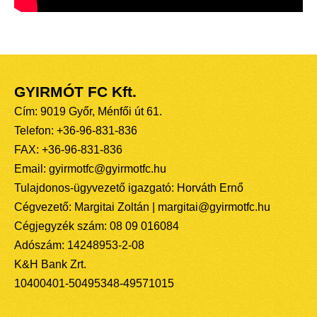
GYIRMÓT FC Kft.
Cím: 9019 Győr, Ménfői út 61.
Telefon: +36-96-831-836
FAX: +36-96-831-836
Email: gyirmotfc@gyirmotfc.hu
Tulajdonos-ügyvezető igazgató: Horváth Ernő
Cégvezető: Margitai Zoltán | margitai@gyirmotfc.hu
Cégjegyzék szám: 08 09 016084
Adószám: 14248953-2-08
K&H Bank Zrt.
10400401-50495348-49571015