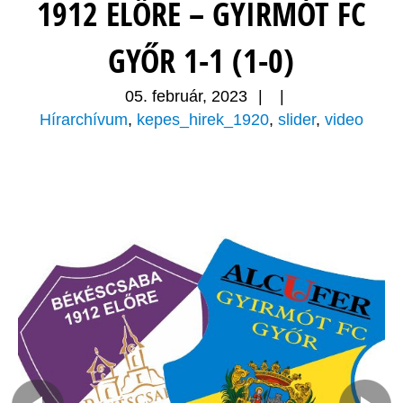
1912 ELŐRE – GYIRMÓT FC
GYŐR 1-1 (1-0)
05. február, 2023
|
|
Hírarchívum
,
kepes_hirek_1920
,
slider
,
video