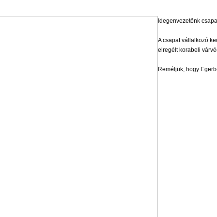
Idegenvezetõnk csapat
A csapat vállalkozó ke
elregélt korabeli várvéd
Reméljük, hogy Egerbe