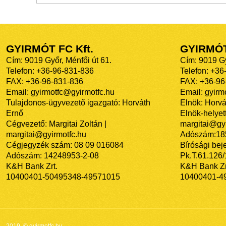
GYIRMÓT FC Kft.
GYIRMÓ
Cím: 9019 Győr, Ménfői út 61.
Cím: 9019 Gy
Telefon: +36-96-831-836
Telefon: +36
FAX: +36-96-831-836
FAX: +36-96
Email: gyirmotfc@gyirmotfc.hu
Email: gyir
Tulajdonos-ügyvezető igazgató: Horváth
Elnök: Horvá
Ernő
Elnök-helyett
Cégvezető: Margitai Zoltán |
margitai@gyi
margitai@gyirmotfc.hu
Adószám:18
Cégjegyzék szám: 08 09 016084
Bírósági bej
Adószám: 14248953-2-08
Pk.T.61.126
K&H Bank Zrt.
K&H Bank Zr
10400401-50495348-49571015
10400401-4