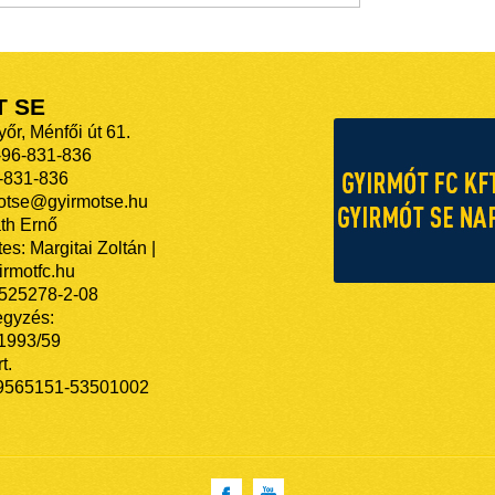
T SE
őr, Ménfői út 61.
-96-831-836
-831-836
motse@gyirmotse.hu
th Ernő
es: Margitai Zoltán |
rmotfc.hu
525278-2-08
egyzés:
/1993/59
t.
9565151-53501002