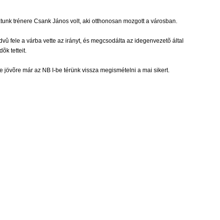
unk trénere Csank János volt, aki otthonosan mozgott a városban.
dvû fele a várba vette az irányt, és megcsodálta az idegenvezetõ által
õk tetteit.
 jövõre már az NB I-be térünk vissza megismételni a mai sikert.