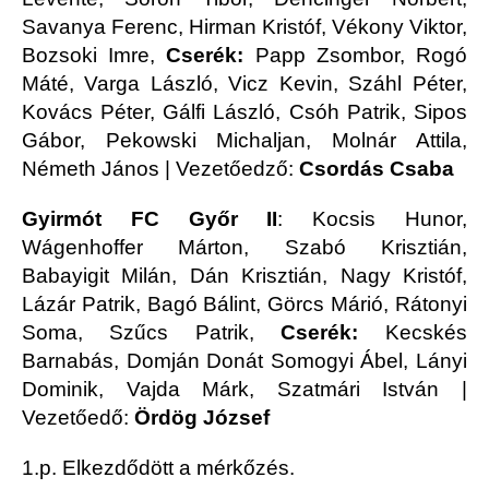
Savanya Ferenc, Hirman Kristóf, Vékony Viktor,
Bozsoki Imre,
Cserék:
Papp Zsombor, Rogó
Máté, Varga László, Vicz Kevin, Száhl Péter,
Kovács Péter, Gálfi László, Csóh Patrik, Sipos
Gábor, Pekowski Michaljan, Molnár Attila,
Németh János | Vezetőedző:
Csordás Csaba
Gyirmót FC Győr II
: Kocsis Hunor,
Wágenhoffer Márton, Szabó Krisztián,
Babayigit Milán, Dán Krisztián, Nagy Kristóf,
Lázár Patrik, Bagó Bálint, Görcs Márió, Rátonyi
Soma, Szűcs Patrik,
Cserék:
Kecskés
Barnabás, Domján Donát Somogyi Ábel, Lányi
Dominik, Vajda Márk, Szatmári István |
Vezetőedő:
Ördög József
1.p. Elkezdődött a mérkőzés.