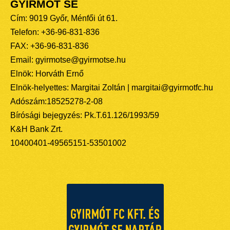
GYIRMÓT SE
Cím: 9019 Győr, Ménfői út 61.
Telefon: +36-96-831-836
FAX: +36-96-831-836
Email: gyirmotse@gyirmotse.hu
Elnök: Horváth Ernő
Elnök-helyettes: Margitai Zoltán | margitai@gyirmotfc.hu
Adószám:18525278-2-08
Bírósági bejegyzés: Pk.T.61.126/1993/59
K&H Bank Zrt.
10400401-49565151-53501002