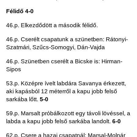
Félidő 4-0
46.p. Elkezdődött a második félidő.
46.p. Cserélt csapatunk a szünetben: Rátonyi-
Szatmári, Szűcs-Somogyi, Dán-Vajda
46.p. Szünetben cserélt a Bicske is: Hirman-
Sipos
53.p. Középre ívelt labdára Savanya érkezett,
aki kapásból 12 méterről a kapu jobb felső
sarkába lőtt.
5-0
59.p. Marsalt próbálkozott egy távoli lövéssel, a
labda a kapu jobb felső sarkába landolt.
6-0
62.p. Csere a hazai csapatnál: Marsal-Molnár