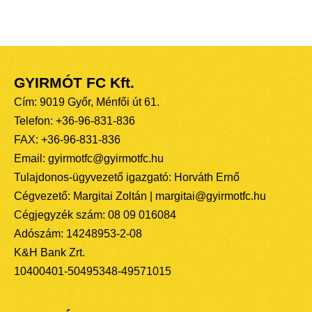
GYIRMÓT FC Kft.
Cím: 9019 Győr, Ménfői út 61.
Telefon: +36-96-831-836
FAX: +36-96-831-836
Email: gyirmotfc@gyirmotfc.hu
Tulajdonos-ügyvezető igazgató: Horváth Ernő
Cégvezető: Margitai Zoltán | margitai@gyirmotfc.hu
Cégjegyzék szám: 08 09 016084
Adószám: 14248953-2-08
K&H Bank Zrt.
10400401-50495348-49571015