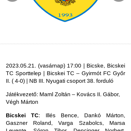
2023.05.21. (vasárnap) 17:00 | Bicske, Bicskei
TC Sporttelep | Bicskei TC – Gyirmót FC Győr
II. ( 4-0) | NB III. Nyugati csoport 38. forduló
Játékvezető: Maml Zoltán – Kovács II. Gábor,
Végh Márton
Bicskei TC
: Illés Bence, Dankó Márton,
Gaszner Roland, Varga Szabolcs, Marsa
Levente, Sóron Tibor, Dencinger Norbert,