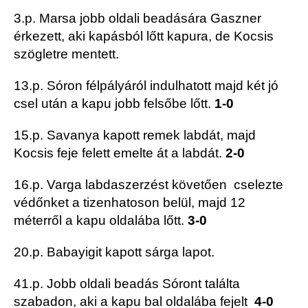
3.p. Marsa jobb oldali beadására Gaszner
érkezett, aki kapásból lőtt kapura, de Kocsis
szögletre mentett.
13.p. Sóron félpályáról indulhatott majd két jó
csel után a kapu jobb felsőbe lőtt.
1-0
15.p. Savanya kapott remek labdát, majd
Kocsis feje felett emelte át a labdát.
2-0
16.p. Varga labdaszerzést követően cselezte
védőnket a tizenhatoson belül, majd 12
méterről a kapu oldalába lőtt.
3-0
20.p. Babayigit kapott sárga lapot.
41.p. Jobb oldali beadás Sóront találta
szabadon, aki a kapu bal oldalába fejelt
4-0