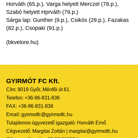
Horváth (65.p.), Varga helyett Merczel (78.p.),
Szabó helyett Hprváth (79.p.)
Sárga lap: Gunther (9.p.), Csikós (29.p.), Fazakas
(82.p.), Csopaki (91.p.)
(bkvelore.hu)
GYIRMÓT FC Kft.
Cím: 9019 Győr, Ménfői út 61.
Telefon: +36-96-831-836
FAX: +36-96-831-836
Email: gyirmotfc@gyirmotfc.hu
Tulajdonos-ügyvezető igazgató: Horváth Ernő
Cégvezető: Margitai Zoltán | margitai@gyirmotfc.hu