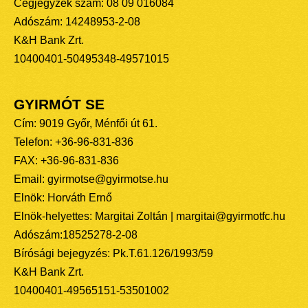
Cégjegyzék szám: 08 09 016084
Adószám: 14248953-2-08
K&H Bank Zrt.
10400401-50495348-49571015
GYIRMÓT SE
Cím: 9019 Győr, Ménfői út 61.
Telefon: +36-96-831-836
FAX: +36-96-831-836
Email: gyirmotse@gyirmotse.hu
Elnök: Horváth Ernő
Elnök-helyettes: Margitai Zoltán | margitai@gyirmotfc.hu
Adószám:18525278-2-08
Bírósági bejegyzés: Pk.T.61.126/1993/59
K&H Bank Zrt.
10400401-49565151-53501002