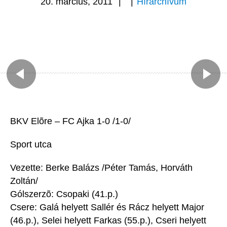
20. március, 2011
|
|
Hírarchívum
BKV Elõre – FC Ajka 1-0 /1-0/
Sport utca
Vezette: Berke Balázs /Péter Tamás, Horváth
Zoltán/
Gólszerzõ: Csopaki (41.p.)
Csere: Galá helyett Sallér és Rácz helyett Major
(46.p.), Selei helyett Farkas (55.p.), Cseri helyett