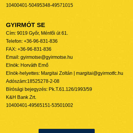
10400401-50495348-49571015
GYIRMÓT SE
Cím: 9019 Győr, Ménfői út 61.
Telefon: +36-96-831-836
FAX: +36-96-831-836
Email: gyirmotse@gyirmotse.hu
Elnök: Horváth Ernő
Elnök-helyettes: Margitai Zoltán | margitai@gyirmotfc.hu
Adószám:18525278-2-08
Bírósági bejegyzés: Pk.T.61.126/1993/59
K&H Bank Zrt.
10400401-49565151-53501002