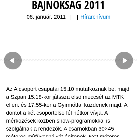
BAJNOKSÁG 2011
08. január, 2011
|
|
Hírarchívum
Az A csoport csapatai 15:10 mutatkoznak be, majd
a Szpari 15:18-kor játssza elsõ meccsét az MTK
ellen, és 17:55-kor a Gyirmóttal küzdenek majd. A
döntõt a két csoportelsõ fél hétkor vívja. A
mérkõzések közben show-programokkal is
szolgálnak a rendezõk. A csarnokban 30×45
méteres mûfüvespályát építenek, 5×2 méteres