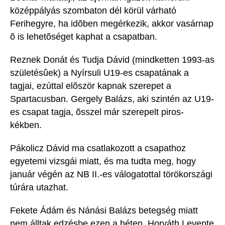
középpályás szombaton dél körül várható
Ferihegyre, ha idõben megérkezik, akkor vasárnap
õ is lehetõséget kaphat a csapatban.
Reznek Donát és Tudja Dávid (mindketten 1993-as
születésûek) a Nyírsuli U19-es csapatának a
tagjai, ezúttal elõször kapnak szerepet a
Spartacusban. Gergely Balázs, aki szintén az U19-
es csapat tagja, õsszel már szerepelt piros-
kékben.
Pákolicz Dávid ma csatlakozott a csapathoz
egyetemi vizsgái miatt, és ma tudta meg, hogy
január végén az NB II.-es válogatottal törökországi
túrára utazhat.
Fekete Ádám és Nánási Balázs betegség miatt
nem álltak edzésbe ezen a héten, Horváth Levente