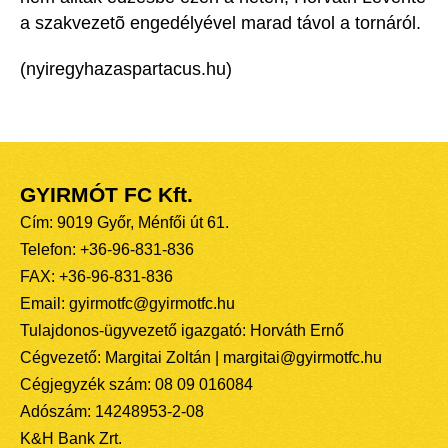
a szakvezetõ engedélyével marad távol a tornáról.
(nyiregyhazaspartacus.hu)
GYIRMÓT FC Kft.
Cím: 9019 Győr, Ménfői út 61.
Telefon: +36-96-831-836
FAX: +36-96-831-836
Email: gyirmotfc@gyirmotfc.hu
Tulajdonos-ügyvezető igazgató: Horváth Ernő
Cégvezető: Margitai Zoltán | margitai@gyirmotfc.hu
Cégjegyzék szám: 08 09 016084
Adószám: 14248953-2-08
K&H Bank Zrt.