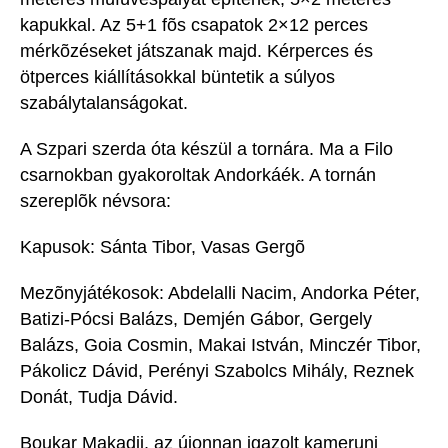
kapukkal. Az 5+1 fõs csapatok 2×12 perces
mérkõzéseket játszanak majd. Kérperces és
ötperces kiállításokkal büntetik a súlyos
szabálytalanságokat.
A Szpari szerda óta készül a tornára. Ma a Filo
csarnokban gyakoroltak Andorkáék. A tornán
szereplõk névsora:
Kapusok: Sánta Tibor, Vasas Gergõ
Mezõnyjátékosok: Abdelalli Nacim, Andorka Péter,
Batizi-Pócsi Balázs, Demjén Gábor, Gergely
Balázs, Goia Cosmin, Makai István, Minczér Tibor,
Pákolicz Dávid, Perényi Szabolcs Mihály, Reznek
Donát, Tudja Dávid.
Boukar Makadji, az újonnan igazolt kameruni