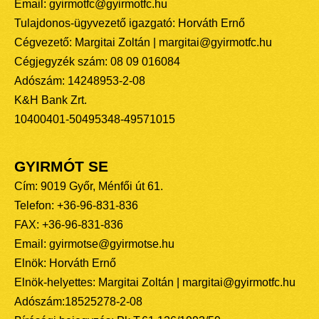
Email: gyirmotfc@gyirmotfc.hu
Tulajdonos-ügyvezető igazgató: Horváth Ernő
Cégvezető: Margitai Zoltán | margitai@gyirmotfc.hu
Cégjegyzék szám: 08 09 016084
Adószám: 14248953-2-08
K&H Bank Zrt.
10400401-50495348-49571015
GYIRMÓT SE
Cím: 9019 Győr, Ménfői út 61.
Telefon: +36-96-831-836
FAX: +36-96-831-836
Email: gyirmotse@gyirmotse.hu
Elnök: Horváth Ernő
Elnök-helyettes: Margitai Zoltán | margitai@gyirmotfc.hu
Adószám:18525278-2-08