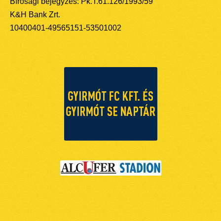
Bírósági bejegyzés: Pk.T.61.126/1993/59
K&H Bank Zrt.
10400401-49565151-53501002