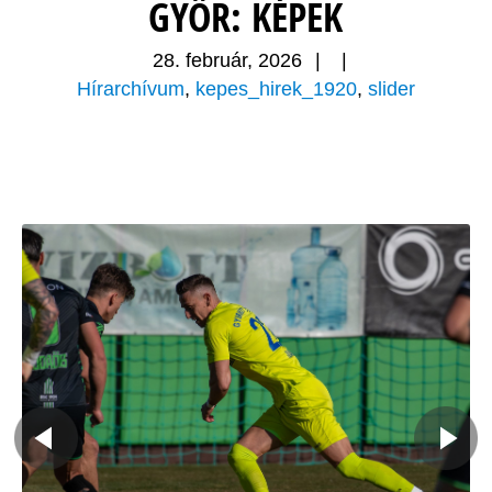
GYŐR: KÉPEK
28. február, 2026
|
|
Hírarchívum
,
kepes_hirek_1920
,
slider