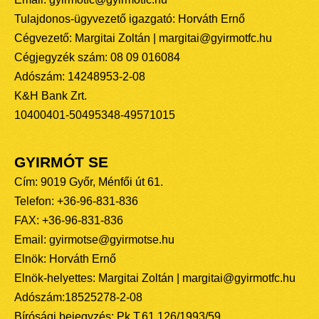
Tulajdonos-ügyvezető igazgató: Horváth Ernő
Cégvezető: Margitai Zoltán | margitai@gyirmotfc.hu
Cégjegyzék szám: 08 09 016084
Adószám: 14248953-2-08
K&H Bank Zrt.
10400401-50495348-49571015
GYIRMÓT SE
Cím: 9019 Győr, Ménfői út 61.
Telefon: +36-96-831-836
FAX: +36-96-831-836
Email: gyirmotse@gyirmotse.hu
Elnök: Horváth Ernő
Elnök-helyettes: Margitai Zoltán | margitai@gyirmotfc.hu
Adószám:18525278-2-08
Bírósági bejegyzés: Pk.T.61.126/1993/59