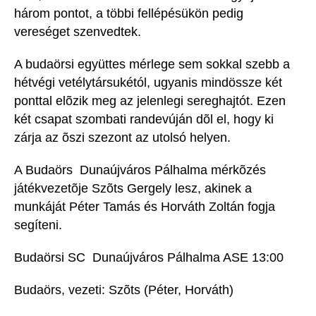
három pontot, a többi fellépésükön pedig
vereséget szenvedtek.
A budaörsi együttes mérlege sem sokkal szebb a
hétvégi vetélytársukétól, ugyanis mindössze két
ponttal elõzik meg az jelenlegi sereghajtót. Ezen
két csapat szombati randevúján dõl el, hogy ki
zárja az õszi szezont az utolsó helyen.
A Budaörs  Dunaújváros Pálhalma mérkõzés
játékvezetõje Szõts Gergely lesz, akinek a
munkáját Péter Tamás és Horváth Zoltán fogja
segíteni.
Budaörsi SC  Dunaújváros Pálhalma ASE 13:00
Budaörs, vezeti: Szõts (Péter, Horváth)