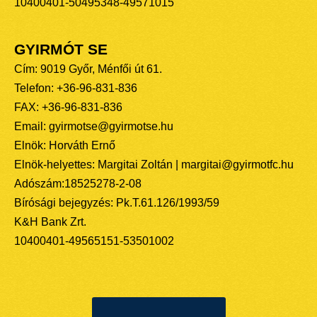
10400401-50495348-49571015
GYIRMÓT SE
Cím: 9019 Győr, Ménfői út 61.
Telefon: +36-96-831-836
FAX: +36-96-831-836
Email: gyirmotse@gyirmotse.hu
Elnök: Horváth Ernő
Elnök-helyettes: Margitai Zoltán | margitai@gyirmotfc.hu
Adószám:18525278-2-08
Bírósági bejegyzés: Pk.T.61.126/1993/59
K&H Bank Zrt.
10400401-49565151-53501002