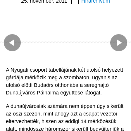
25. november, 2011
|
|
Hírarchívum
A Nyugati csoport tabellájának két utolsó helyezett
gárdája mérkõzik meg a szombaton, ugyanis az
utolsó elõtti Budaörs otthonába a sereghajtó
Dunaújváros Pálhalma együttese látogat.
A dunaújvárosiak számára nem éppen úgy sikerült
az õszi szezon, mint ahogy azt a csapat vezetõi
eltervezhették, hiszen az eddigi 14 mérkõzésük
alatt, mindössze háromszor sikerült begyûjteniük a