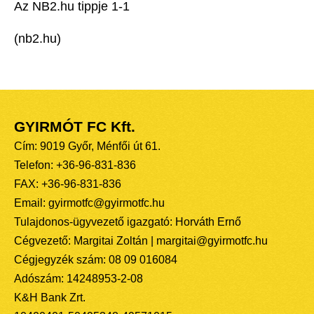
Az NB2.hu tippje 1-1
(nb2.hu)
GYIRMÓT FC Kft.
Cím: 9019 Győr, Ménfői út 61.
Telefon: +36-96-831-836
FAX: +36-96-831-836
Email: gyirmotfc@gyirmotfc.hu
Tulajdonos-ügyvezető igazgató: Horváth Ernő
Cégvezető: Margitai Zoltán | margitai@gyirmotfc.hu
Cégjegyzék szám: 08 09 016084
Adószám: 14248953-2-08
K&H Bank Zrt.