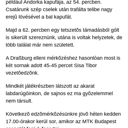
például Andorka kapufája, az 54. percben.
Csatárunk szép cselek után trafálta telibe nagy
erejû lövésével a bal kapufát.
Majd a 62. percben egy tetszetõs támadásból gólt
is sikerült szereznünk, utána is voltak helyzetek, de
több találat már nem született.
A Draßburg elleni mérkõzéshez hasonlóan most is
két sornak adott 45-45 percet Sisa Tibor
vezetõedzõnk.
Mindkét játékrészben látszott az akarat
labdarúgóinkon, de sajnos ez ma gyõzelemmel
nem társult.
Következõ edzõmérkõzésünkre jövõ héten kedden
17.00-órakor kerül sor, amikor az MTK Budapest