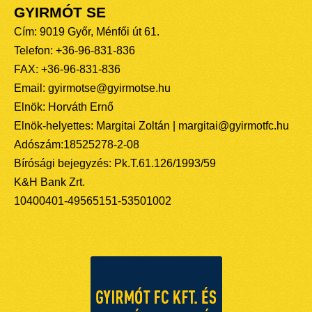
GYIRMÓT SE
Cím: 9019 Győr, Ménfői út 61.
Telefon: +36-96-831-836
FAX: +36-96-831-836
Email: gyirmotse@gyirmotse.hu
Elnök: Horváth Ernő
Elnök-helyettes: Margitai Zoltán | margitai@gyirmotfc.hu
Adószám:18525278-2-08
Bírósági bejegyzés: Pk.T.61.126/1993/59
K&H Bank Zrt.
10400401-49565151-53501002