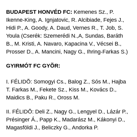
BUDAPEST HONVÉD FC:
Kemenes Sz., P.
Ikenne-King, A. Ignjatovic, R. Alcibiade, Fejes J.,
Hidi P., A. Goody, A. Daud, Vernes R., T. Job, S.
Youla (Cserék: Szemerédi N.,A, Sundas, Baráth
B., M. Kristi, A. Navaro, Kapacina V., Vécsei B.,
Prosser D., A. Mancini, Nagy G., Ihring-Farkas S.)
GYIRMÓT FC GYÕR:
I. FÉLIDÕ: Somogyi Cs., Balog Z., Sós M., Hajba
T. Farkas M., Fekete Sz., Kiss M., Kovács D.,
Maidics B., Paku R., Oross M.
II. FÉLIDÕ: Deli Z., Nagy G., Lengyel D., Lázár P.,
Présinger Á., Papp K., Madarász M., Kákonyi D.,
Magasföldi J., Beliczky G., Andorka P.