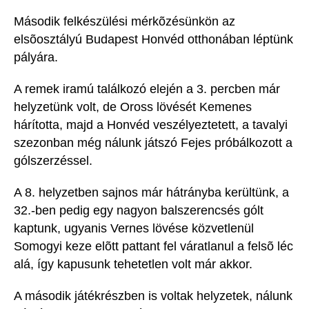
Második felkészülési mérkõzésünkön az
elsõosztályú Budapest Honvéd otthonában léptünk
pályára.
A remek iramú találkozó elején a 3. percben már
helyzetünk volt, de Oross lövését Kemenes
hárította, majd a Honvéd veszélyeztetett, a tavalyi
szezonban még nálunk játszó Fejes próbálkozott a
gólszerzéssel.
A 8. helyzetben sajnos már hátrányba kerültünk, a
32.-ben pedig egy nagyon balszerencsés gólt
kaptunk, ugyanis Vernes lövése közvetlenül
Somogyi keze elõtt pattant fel váratlanul a felsõ léc
alá, így kapusunk tehetetlen volt már akkor.
A második játékrészben is voltak helyzetek, nálunk