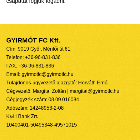
csapatát fogjuk fogadni.
GYIRMÓT FC Kft.
Cím: 9019 Győr, Ménfői út 61.
Telefon: +36-96-831-836
FAX: +36-96-831-836
Email: gyirmotfc@gyirmotfc.hu
Tulajdonos-ügyvezető igazgató: Horváth Ernő
Cégvezető: Margitai Zoltán | margitai@gyirmotfc.hu
Cégjegyzék szám: 08 09 016084
Adószám: 14248953-2-08
K&H Bank Zrt.
10400401-50495348-49571015