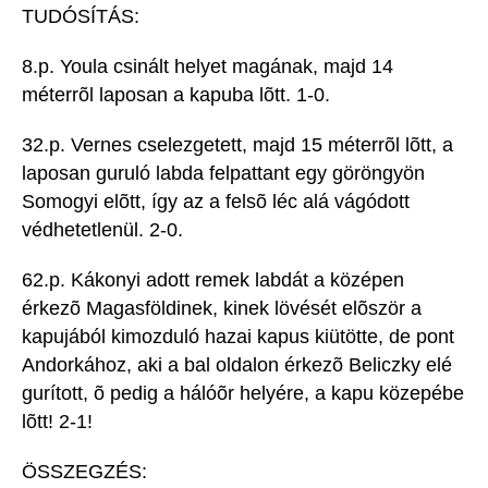
TUDÓSÍTÁS:
8.p. Youla csinált helyet magának, majd 14
méterrõl laposan a kapuba lõtt. 1-0.
32.p. Vernes cselezgetett, majd 15 méterrõl lõtt, a
laposan guruló labda felpattant egy göröngyön
Somogyi elõtt, így az a felsõ léc alá vágódott
védhetetlenül. 2-0.
62.p. Kákonyi adott remek labdát a középen
érkezõ Magasföldinek, kinek lövését elõször a
kapujából kimozduló hazai kapus kiütötte, de pont
Andorkához, aki a bal oldalon érkezõ Beliczky elé
gurított, õ pedig a hálóõr helyére, a kapu közepébe
lõtt! 2-1!
ÖSSZEGZÉS: