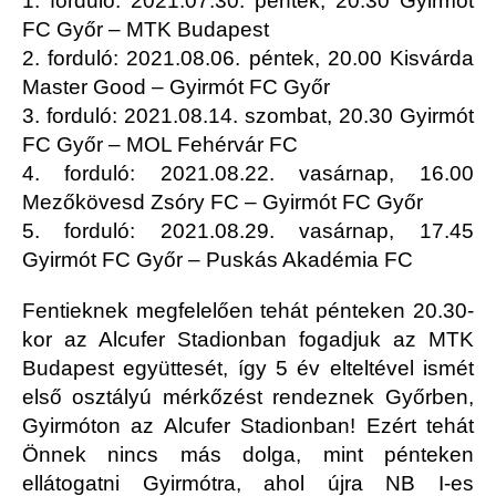
1. forduló: 2021.07.30. péntek, 20.30 Gyirmót
FC Győr – MTK Budapest
2. forduló: 2021.08.06. péntek, 20.00 Kisvárda
Master Good – Gyirmót FC Győr
3. forduló: 2021.08.14. szombat, 20.30 Gyirmót
FC Győr – MOL Fehérvár FC
4. forduló: 2021.08.22. vasárnap, 16.00
Mezőkövesd Zsóry FC – Gyirmót FC Győr
5. forduló: 2021.08.29. vasárnap, 17.45
Gyirmót FC Győr – Puskás Akadémia FC
Fentieknek megfelelően tehát pénteken 20.30-
kor az Alcufer Stadionban fogadjuk az MTK
Budapest együttesét, így 5 év elteltével ismét
első osztályú mérkőzést rendeznek Győrben,
Gyirmóton az Alcufer Stadionban! Ezért tehát
Önnek nincs más dolga, mint pénteken
ellátogatni Gyirmótra, ahol újra NB I-es