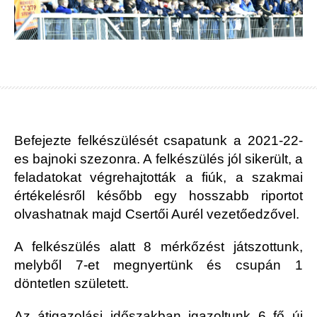
Befejezte felkészülését csapatunk a 2021-22-
es bajnoki szezonra. A felkészülés jól sikerült, a
feladatokat végrehajtották a fiúk, a szakmai
értékelésről később egy hosszabb riportot
olvashatnak majd Csertői Aurél vezetőedzővel.
A felkészülés alatt 8 mérkőzést játszottunk,
melyből 7-et megnyertünk és csupán 1
döntetlen született.
Az átigazolási időszakban igazoltunk 6 fő új