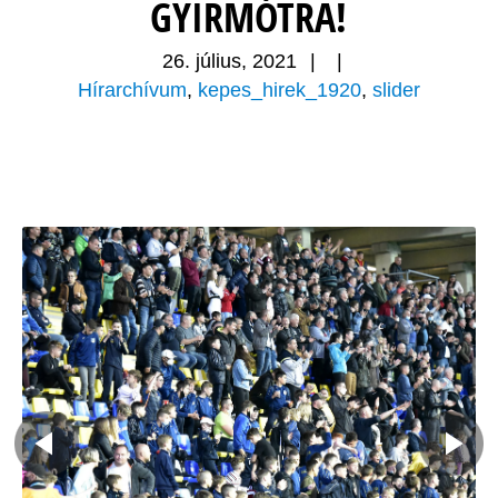
GYIRMÓTRA!
26. július, 2021
|
|
Hírarchívum
,
kepes_hirek_1920
,
slider