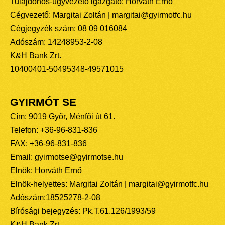
Tulajdonos-ügyvezető igazgató: Horváth Ernő
Cégvezető: Margitai Zoltán | margitai@gyirmotfc.hu
Cégjegyzék szám: 08 09 016084
Adószám: 14248953-2-08
K&H Bank Zrt.
10400401-50495348-49571015
GYIRMÓT SE
Cím: 9019 Győr, Ménfői út 61.
Telefon: +36-96-831-836
FAX: +36-96-831-836
Email: gyirmotse@gyirmotse.hu
Elnök: Horváth Ernő
Elnök-helyettes: Margitai Zoltán | margitai@gyirmotfc.hu
Adószám:18525278-2-08
Bírósági bejegyzés: Pk.T.61.126/1993/59
K&H Bank Zrt.