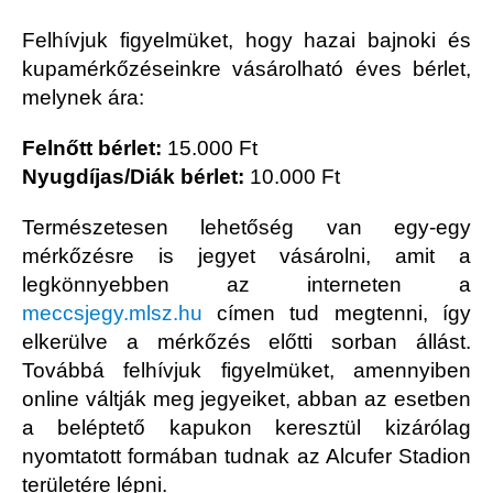
Felhívjuk figyelmüket, hogy hazai bajnoki és
kupamérkőzéseinkre vásárolható éves bérlet,
melynek ára:
Felnőtt bérlet:
15.000 Ft
Nyugdíjas/Diák bérlet:
10.000 Ft
Természetesen lehetőség van egy-egy
mérkőzésre is jegyet vásárolni, amit a
legkönnyebben az interneten a
meccsjegy.mlsz.hu
címen tud megtenni, így
elkerülve a mérkőzés előtti sorban állást.
Továbbá felhívjuk figyelmüket, amennyiben
online váltják meg jegyeiket, abban az esetben
a beléptető kapukon keresztül kizárólag
nyomtatott formában tudnak az Alcufer Stadion
területére lépni.