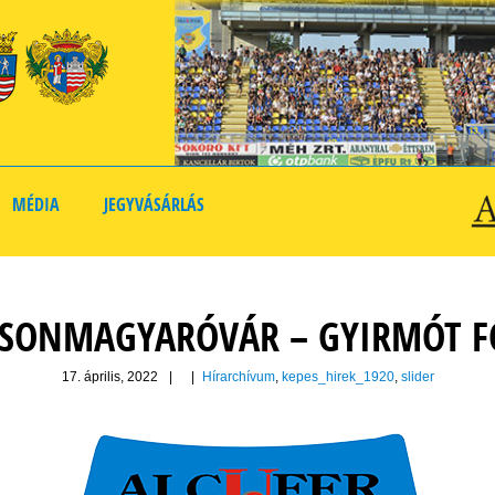
MÉDIA
JEGYVÁSÁRLÁS
ONMAGYARÓVÁR – GYIRMÓT FC 
17. április, 2022
|
|
Hírarchívum
,
kepes_hirek_1920
,
slider