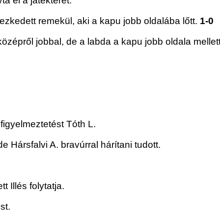
a el a játékteret.
ezkedett remekül, aki a kapu jobb oldalába lőtt.
1-0
középről jobbal, de a labda a kapu jobb oldala mellett
 figyelmeztetést Tóth L.
e Hársfalvi A. bravúrral hárítani tudott.
 Illés folytatja.
st.