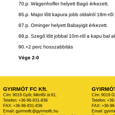
70.p. Wágenhoffer helyett Bagó érkezett.
85.p. Major lőtt kapura jobb oldalról 18m-ről 
87.p. Ominger helyett Babayigit érkezett.
89.p. Szegő lőtt jobbal 10m-ről a kapu bal 
90.+2 perc hosszabbítás
Vége 2-0
GYIRMÓT FC Kft.
GYIRMÓ
Cím: 9019 Győr, Ménfői út 61.
Cím: 9019 Gy
Telefon: +36-96-831-836
Telefon: +36
FAX: +36-96-831-836
FAX: +36-96
Email: gyirmotfc@gyirmotfc.hu
Email: gyir