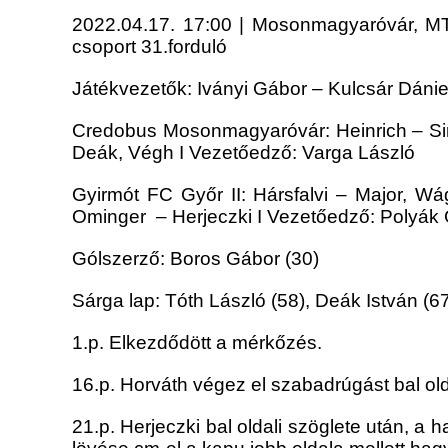
2022.04.17. 17:00 | Mosonmagyaróvár, MT
csoport 31.forduló
Játékvezetők: Iványi Gábor – Kulcsár Dánie
Credobus Mosonmagyaróvár: Heinrich – Simit
Deák, Végh I Vezetőedző: Varga László
Gyirmót FC Győr II: Hársfalvi – Major, Wá
Ominger – Herjeczki I Vezetőedző: Polyák
Gólszerző: Boros Gábor (30)
Sárga lap: Tóth László (58), Deák István (6
1.p. Elkezdődött a mérkőzés.
16.p. Horváth végez el szabadrúgást bal olda
21.p. Herjeczki bal oldali szöglete után, a h