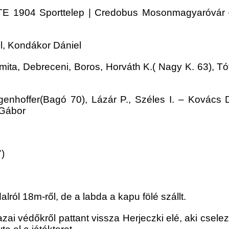
E 1904 Sporttelep | Credobus Mosonmagyaróvár – G
l, Kondákor Dániel
a, Debreceni, Boros, Horváth K.( Nagy K. 63), Tóth 
genhoffer(Bagó 70), Lázár P., Széles I. – Kovács D
 Gábor
7)
lról 18m-ről, de a labda a kapu fölé szállt.
azai védőkről pattant vissza Herjeczki elé, aki csele