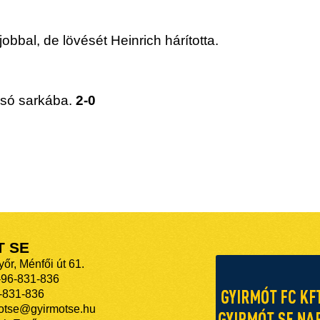
jobbal, de lövését Heinrich hárította.
alsó sarkába.
2-0
T SE
őr, Ménfői út 61.
-96-831-836
-831-836
motse@gyirmotse.hu