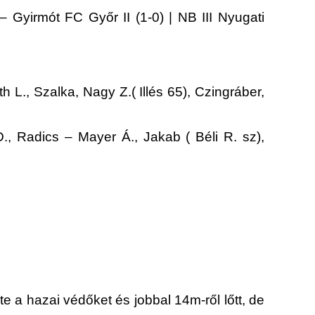
yirmót FC Győr II (1-0) | NB III Nyugati
L., Szalka, Nagy Z.( Illés 65), Czingráber,
., Radics – Mayer Á., Jakab ( Béli R. sz),
zte a hazai védőket és jobbal 14m-ről lőtt, de