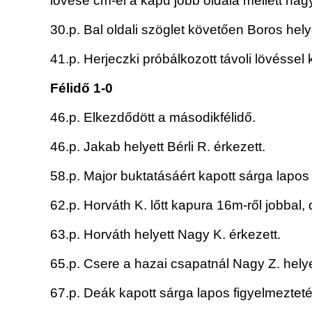
lövése cm-el a kapu jobb oldala mellett hagyt
30.p. Bal oldali szöglet követően Boros hely
41.p. Herjeczki próbálkozott távoli lövéssel 
Félidő 1-0
46.p. Elkezdődött a másodikfélidő.
46.p. Jakab helyett Bérli R. érkezett.
58.p. Major buktatásáért kapott sárga lapos
62.p. Horváth K. lőtt kapura 16m-ről jobbal, d
63.p. Horváth helyett Nagy K. érkezett.
65.p. Csere a hazai csapatnál Nagy Z. helyett
67.p. Deák kapott sárga lapos figyelmezteté