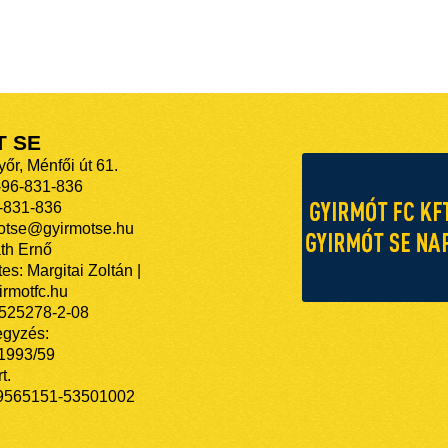
T SE
őr, Ménfői út 61.
-96-831-836
-831-836
motse@gyirmotse.hu
th Ernő
es: Margitai Zoltán |
rmotfc.hu
525278-2-08
egyzés:
/1993/59
t.
9565151-53501002