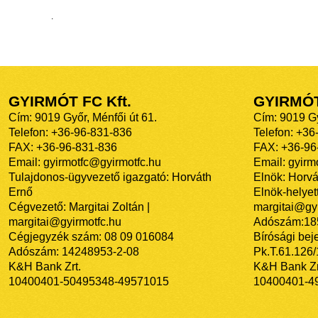
.
GYIRMÓT FC Kft.
GYIRMÓ
Cím: 9019 Győr, Ménfői út 61.
Cím: 9019 Gy
Telefon: +36-96-831-836
Telefon: +36
FAX: +36-96-831-836
FAX: +36-96
Email: gyirmotfc@gyirmotfc.hu
Email: gyir
Tulajdonos-ügyvezető igazgató: Horváth
Elnök: Horvá
Ernő
Elnök-helyett
Cégvezető: Margitai Zoltán |
margitai@gyi
margitai@gyirmotfc.hu
Adószám:18
Cégjegyzék szám: 08 09 016084
Bírósági bej
Adószám: 14248953-2-08
Pk.T.61.126
K&H Bank Zrt.
K&H Bank Zr
10400401-50495348-49571015
10400401-4