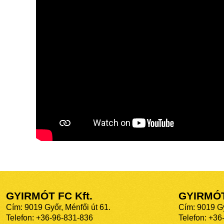
GYIRMÓT FC Kft.
GYIRMÓ
Cím: 9019 Győr, Ménfői út 61.
Cím: 9019 Gy
Telefon: +36-96-831-836
Telefon: +36