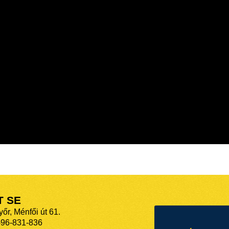
T SE
őr, Ménfői út 61.
-96-831-836