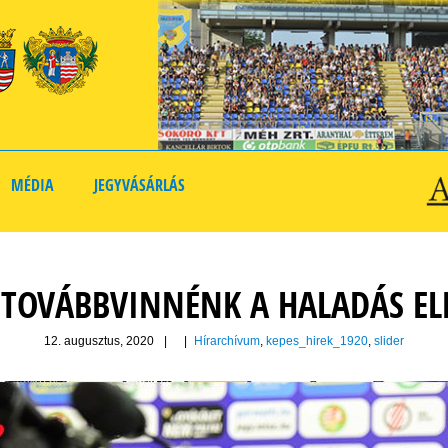
MÉDIA
JEGYVÁSÁRLÁS
: TOVÁBBVINNÉNK A HALADÁS EL
12. augusztus, 2020
|
|
Hírarchívum
,
kepes_hirek_1920
,
slider