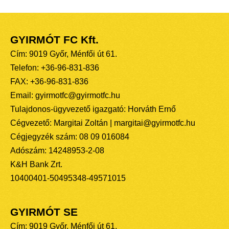
GYIRMÓT FC Kft.
Cím: 9019 Győr, Ménfői út 61.
Telefon: +36-96-831-836
FAX: +36-96-831-836
Email: gyirmotfc@gyirmotfc.hu
Tulajdonos-ügyvezető igazgató: Horváth Ernő
Cégvezető: Margitai Zoltán | margitai@gyirmotfc.hu
Cégjegyzék szám: 08 09 016084
Adószám: 14248953-2-08
K&H Bank Zrt.
10400401-50495348-49571015
GYIRMÓT SE
Cím: 9019 Győr, Ménfői út 61.