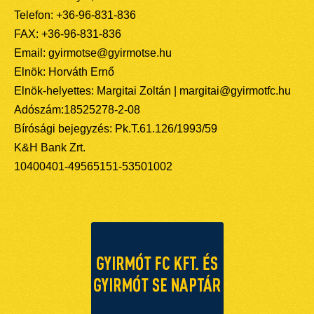
Telefon: +36-96-831-836
FAX: +36-96-831-836
Email: gyirmotse@gyirmotse.hu
Elnök: Horváth Ernő
Elnök-helyettes: Margitai Zoltán | margitai@gyirmotfc.hu
Adószám:18525278-2-08
Bírósági bejegyzés: Pk.T.61.126/1993/59
K&H Bank Zrt.
10400401-49565151-53501002