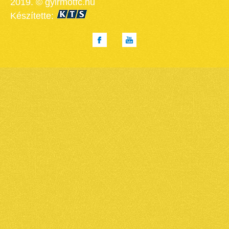
2019. © gyirmotfc.hu
Készítette: