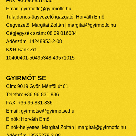
FAX: +36-96-831-836
Email: gyirmotfc@gyirmotfc.hu
Tulajdonos-ügyvezető igazgató: Horváth Ernő
Cégvezető: Margitai Zoltán | margitai@gyirmotfc.hu
Cégjegyzék szám: 08 09 016084
Adószám: 14248953-2-08
K&H Bank Zrt.
10400401-50495348-49571015
GYIRMÓT SE
Cím: 9019 Győr, Ménfői út 61.
Telefon: +36-96-831-836
FAX: +36-96-831-836
Email: gyirmotse@gyirmotse.hu
Elnök: Horváth Ernő
Elnök-helyettes: Margitai Zoltán | margitai@gyirmotfc.hu
Adószám:18525278-2-08