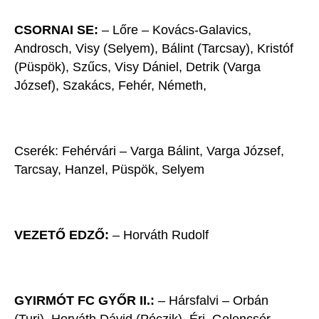
CSORNAI SE:
– Lőre – Kovács-Galavics,
Androsch, Visy (Selyem), Bálint (Tarcsay), Kristóf
(Püspök), Szűcs, Visy Dániel, Detrik (Varga
József), Szakács, Fehér, Németh,
Cserék: Fehérvári – Varga Bálint, Varga József,
Tarcsay, Hanzel, Püspök, Selyem
VEZETŐ EDZŐ:
– Horváth Rudolf
GYIRMÓT FC GYŐR II.:
– Hársfalvi – Orbán