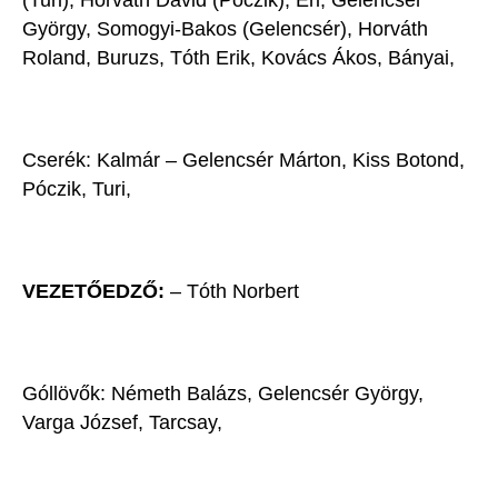
(Turi), Horváth Dávid (Póczik), Éri, Gelencsér
György, Somogyi-Bakos (Gelencsér), Horváth
Roland, Buruzs, Tóth Erik, Kovács Ákos, Bányai,
Cserék: Kalmár – Gelencsér Márton, Kiss Botond,
Póczik, Turi,
VEZETŐEDZŐ:
– Tóth Norbert
Góllövők: Németh Balázs, Gelencsér György,
Varga József, Tarcsay,