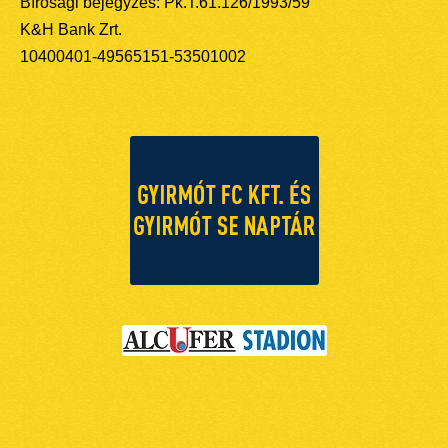
Bírósági bejegyzés: Pk.T.61.126/1993/59
K&H Bank Zrt.
10400401-49565151-53501002