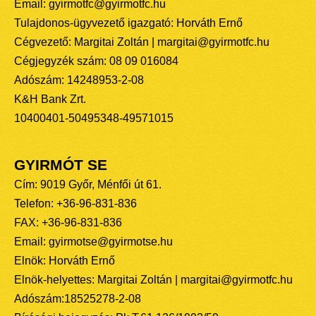
Email: gyirmotfc@gyirmotfc.hu
Tulajdonos-ügyvezető igazgató: Horváth Ernő
Cégvezető: Margitai Zoltán | margitai@gyirmotfc.hu
Cégjegyzék szám: 08 09 016084
Adószám: 14248953-2-08
K&H Bank Zrt.
10400401-50495348-49571015
GYIRMÓT SE
Cím: 9019 Győr, Ménfői út 61.
Telefon: +36-96-831-836
FAX: +36-96-831-836
Email: gyirmotse@gyirmotse.hu
Elnök: Horváth Ernő
Elnök-helyettes: Margitai Zoltán | margitai@gyirmotfc.hu
Adószám:18525278-2-08