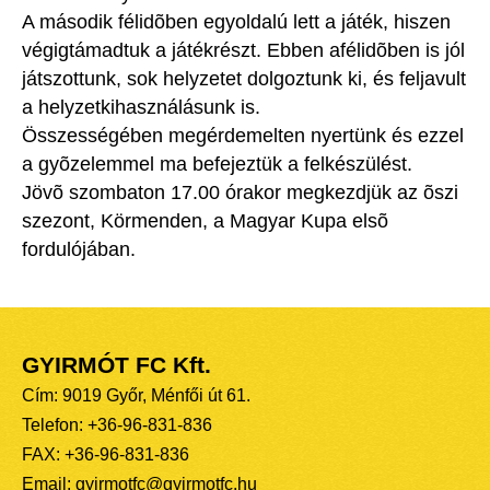
A második félidõben egyoldalú lett a játék, hiszen
végigtámadtuk a játékrészt. Ebben afélidõben is jól
játszottunk, sok helyzetet dolgoztunk ki, és feljavult
a helyzetkihasználásunk is.
Összességében megérdemelten nyertünk és ezzel
a gyõzelemmel ma befejeztük a felkészülést.
Jövõ szombaton 17.00 órakor megkezdjük az õszi
szezont, Körmenden, a Magyar Kupa elsõ
fordulójában.
GYIRMÓT FC Kft.
Cím: 9019 Győr, Ménfői út 61.
Telefon: +36-96-831-836
FAX: +36-96-831-836
Email: gyirmotfc@gyirmotfc.hu