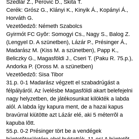
Szedlár Z., Perovic D., Skita T.
Cerék: Grósz G., Klányi K., Kinyik Á., Kopányi Á.,
Horváth G.
Vezetõedzõ: Németh Szabolcs
Gyirmót FC Gyõr: Somogyi Cs., Nagy S., Balog Z.
(Lengyel D. A szünetben), Lázár P., Présinger Á.,
Madarász M. (Kiss M. a szünetben), Papp K.,
Beliczky G., Magasföldi J., Cseri T. (Paku R. 75.p.),
Andorka P. (Oross M. a szünetben)
Vezetõedzõ: Sisa Tibor
31.p. 0-1 Madarász végzett el szabadrúgást a
félpályáról. Az ívelésbe Magasföldi akart belefejelni
nagy helyzetben, de játékosunkat kilökték a labda
alól. A labda így kapura ment, de a hazai kapus
bravúrral kiütötte azt Lázár elé, aki 5 méterrõl a
kapuba lõtt.
55.p. 0-2 Présinger tört be a vendégek