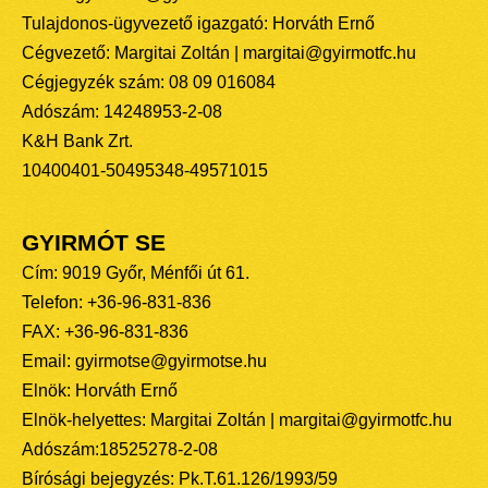
Tulajdonos-ügyvezető igazgató: Horváth Ernő
Cégvezető: Margitai Zoltán | margitai@gyirmotfc.hu
Cégjegyzék szám: 08 09 016084
Adószám: 14248953-2-08
K&H Bank Zrt.
10400401-50495348-49571015
GYIRMÓT SE
Cím: 9019 Győr, Ménfői út 61.
Telefon: +36-96-831-836
FAX: +36-96-831-836
Email: gyirmotse@gyirmotse.hu
Elnök: Horváth Ernő
Elnök-helyettes: Margitai Zoltán | margitai@gyirmotfc.hu
Adószám:18525278-2-08
Bírósági bejegyzés: Pk.T.61.126/1993/59