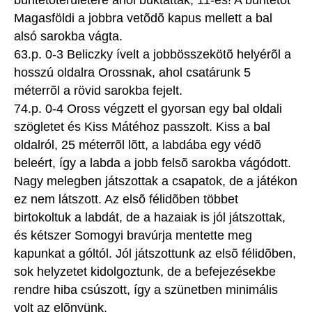
büntetõterületére ahol buktatták, 11-es! A büntetõt
Magasföldi a jobbra vetõdõ kapus mellett a bal
alsó sarokba vágta.
63.p. 0-3 Beliczky ívelt a jobbösszekötõ helyérõl a
hosszú oldalra Orossnak, ahol csatárunk 5
méterrõl a rövid sarokba fejelt.
74.p. 0-4 Oross végzett el gyorsan egy bal oldali
szögletet és Kiss Mátéhoz passzolt. Kiss a bal
oldalról, 25 méterrõl lõtt, a labdába egy védõ
beleért, így a labda a jobb felsõ sarokba vágódott.
Nagy melegben játszottak a csapatok, de a játékon
ez nem látszott. Az elsõ félidõben többet
birtokoltuk a labdát, de a hazaiak is jól játszottak,
és kétszer Somogyi bravúrja mentette meg
kapunkat a góltól. Jól játszottunk az elsõ félidõben,
sok helyzetet kidolgoztunk, de a befejezésekbe
rendre hiba csúszott, így a szünetben minimális
volt az elõnyünk.