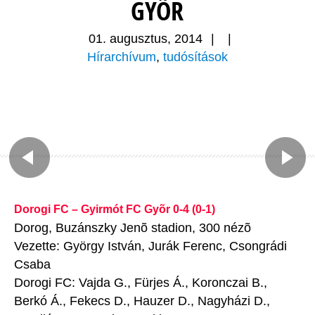
GYÕR
01. augusztus, 2014
|
|
Hírarchívum
,
tudósítások
Dorogi FC – Gyirmót FC Gyõr 0-4 (0-1)
Dorog, Buzánszky Jenõ stadion, 300 nézõ
Vezette: György István, Jurák Ferenc, Csongrádi
Csaba
Dorogi FC: Vajda G., Fürjes Á., Koronczai B.,
Berkó Á., Fekecs D., Hauzer D., Nagyházi D.,