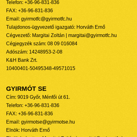
Telefon: +36-96-831-836
FAX: +36-96-831-836
Email: gyirmotfc@gyirmotfc.hu
Tulajdonos-ügyvezető igazgató: Horváth Ernő
Cégvezető: Margitai Zoltán | margitai@gyirmotfc.hu
Cégjegyzék szám: 08 09 016084
Adószám: 14248953-2-08
K&H Bank Zrt.
10400401-50495348-49571015
GYIRMÓT SE
Cím: 9019 Győr, Ménfői út 61.
Telefon: +36-96-831-836
FAX: +36-96-831-836
Email: gyirmotse@gyirmotse.hu
Elnök: Horváth Ernő