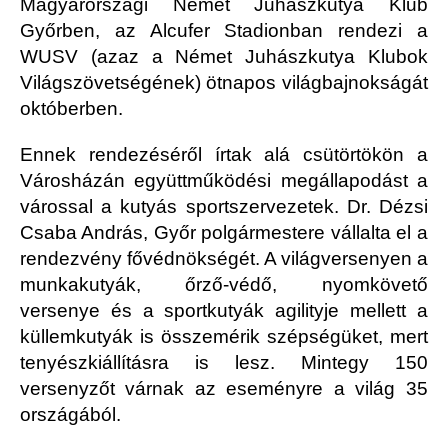
Magyarországi Német Juhászkutya Klub
Győrben, az Alcufer Stadionban rendezi a
WUSV (azaz a Német Juhászkutya Klubok
Világszövetségének) ötnapos világbajnokságát
októberben.
Ennek rendezéséről írtak alá csütörtökön a
Városházán együttműködési megállapodást a
várossal a kutyás sportszervezetek. Dr. Dézsi
Csaba András, Győr polgármestere vállalta el a
rendezvény fővédnökségét. A világversenyen a
munkakutyák, őrző-védő, nyomkövető
versenye és a sportkutyák agilityje mellett a
küllemkutyák is összemérik szépségüket, mert
tenyészkiállításra is lesz. Mintegy 150
versenyzőt várnak az eseményre a világ 35
országából.