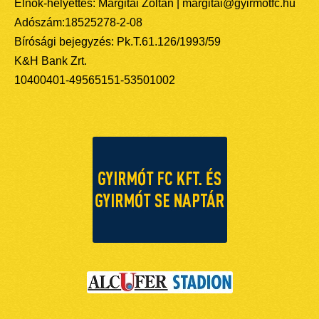
Elnök-helyettes: Margitai Zoltán | margitai@gyirmotfc.hu
Adószám:18525278-2-08
Bírósági bejegyzés: Pk.T.61.126/1993/59
K&H Bank Zrt.
10400401-49565151-53501002