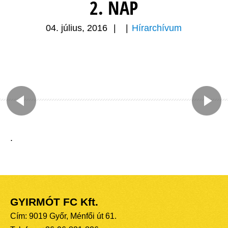
2. NAP
04. július, 2016
|
|
Hírarchívum
.
GYIRMÓT FC Kft.
Cím: 9019 Győr, Ménfői út 61.