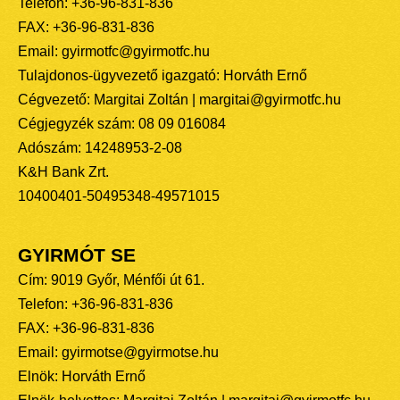
Telefon: +36-96-831-836
FAX: +36-96-831-836
Email: gyirmotfc@gyirmotfc.hu
Tulajdonos-ügyvezető igazgató: Horváth Ernő
Cégvezető: Margitai Zoltán | margitai@gyirmotfc.hu
Cégjegyzék szám: 08 09 016084
Adószám: 14248953-2-08
K&H Bank Zrt.
10400401-50495348-49571015
GYIRMÓT SE
Cím: 9019 Győr, Ménfői út 61.
Telefon: +36-96-831-836
FAX: +36-96-831-836
Email: gyirmotse@gyirmotse.hu
Elnök: Horváth Ernő