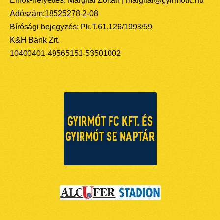
Elnök-helyettes: Margitai Zoltán | margitai@gyirmotfc.hu
Adószám:18525278-2-08
Bírósági bejegyzés: Pk.T.61.126/1993/59
K&H Bank Zrt.
10400401-49565151-53501002