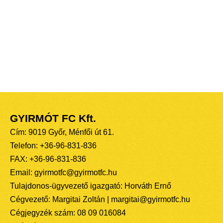
GYIRMÓT FC Kft.
Cím: 9019 Győr, Ménfői út 61.
Telefon: +36-96-831-836
FAX: +36-96-831-836
Email: gyirmotfc@gyirmotfc.hu
Tulajdonos-ügyvezető igazgató: Horváth Ernő
Cégvezető: Margitai Zoltán | margitai@gyirmotfc.hu
Cégjegyzék szám: 08 09 016084