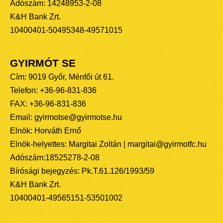
Adószám: 14248953-2-08
K&H Bank Zrt.
10400401-50495348-49571015
GYIRMÓT SE
Cím: 9019 Győr, Ménfői út 61.
Telefon: +36-96-831-836
FAX: +36-96-831-836
Email: gyirmotse@gyirmotse.hu
Elnök: Horváth Ernő
Elnök-helyettes: Margitai Zoltán | margitai@gyirmotfc.hu
Adószám:18525278-2-08
Bírósági bejegyzés: Pk.T.61.126/1993/59
K&H Bank Zrt.
10400401-49565151-53501002