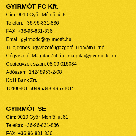
GYIRMÓT FC Kft.
Cím: 9019 Győr, Ménfői út 61.
Telefon: +36-96-831-836
FAX: +36-96-831-836
Email: gyirmotfc@gyirmotfc.hu
Tulajdonos-ügyvezető igazgató: Horváth Ernő
Cégvezető: Margitai Zoltán | margitai@gyirmotfc.hu
Cégjegyzék szám: 08 09 016084
Adószám: 14248953-2-08
K&H Bank Zrt.
10400401-50495348-49571015
GYIRMÓT SE
Cím: 9019 Győr, Ménfői út 61.
Telefon: +36-96-831-836
FAX: +36-96-831-836