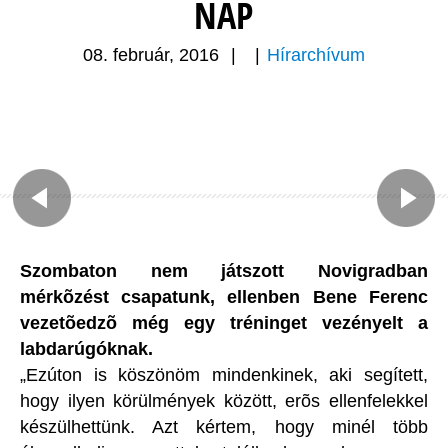
NAP
08. február, 2016
|
|
Hírarchívum
Szombaton nem játszott Novigradban
mérkõzést csapatunk, ellenben Bene Ferenc
vezetõedzõ még egy tréninget vezényelt a
labdarúgóknak.
„Ezúton is köszönöm mindenkinek, aki segített,
hogy ilyen körülmények között, erõs ellenfelekkel
készülhettünk. Azt kértem, hogy minél több