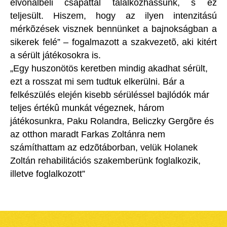
élvonalbeli csapattal találkozhassunk, s ez
teljesült. Hiszem, hogy az ilyen intenzitású
mérkõzések visznek bennünket a bajnokságban a
sikerek felé” – fogalmazott a szakvezetõ, aki kitért
a sérült játékosokra is.
„Egy huszonötös keretben mindig akadhat sérült,
ezt a rosszat mi sem tudtuk elkerülni. Bár a
felkészülés elején kisebb sérüléssel bajlódók már
teljes értékû munkát végeznek, három
játékosunkra, Paku Rolandra, Beliczky Gergõre és
az otthon maradt Farkas Zoltánra nem
számíthattam az edzõtáborban, velük Holanek
Zoltán rehabilitációs szakemberünk foglalkozik,
illetve foglalkozott”