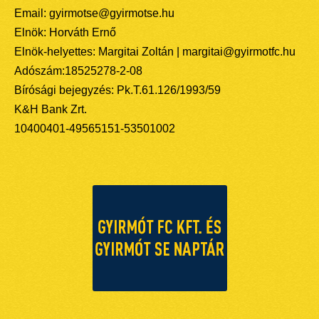
Email: gyirmotse@gyirmotse.hu
Elnök: Horváth Ernő
Elnök-helyettes: Margitai Zoltán | margitai@gyirmotfc.hu
Adószám:18525278-2-08
Bírósági bejegyzés: Pk.T.61.126/1993/59
K&H Bank Zrt.
10400401-49565151-53501002