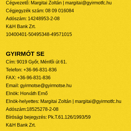
Cégvezető: Margitai Zoltán | margitai@gyirmotfc.hu
Cégjegyzék szám: 08 09 016084
Adószám: 14248953-2-08
K&H Bank Zrt.
10400401-50495348-49571015
GYIRMÓT SE
Cím: 9019 Győr, Ménfői út 61.
Telefon: +36-96-831-836
FAX: +36-96-831-836
Email: gyirmotse@gyirmotse.hu
Elnök: Horváth Ernő
Elnök-helyettes: Margitai Zoltán | margitai@gyirmotfc.hu
Adószám:18525278-2-08
Bírósági bejegyzés: Pk.T.61.126/1993/59
K&H Bank Zrt.