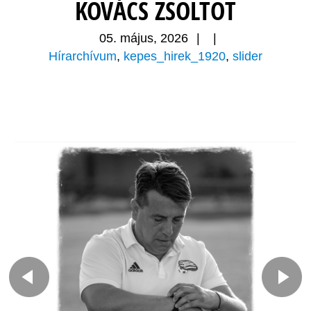
KOVÁCS ZSOLTOT
05. május, 2026
|
|
Hírarchívum
,
kepes_hirek_1920
,
slider