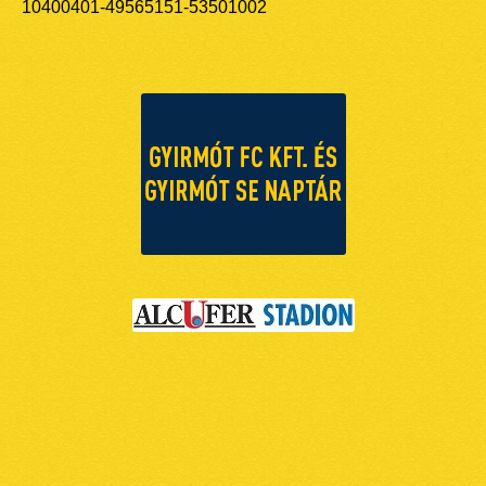
10400401-49565151-53501002