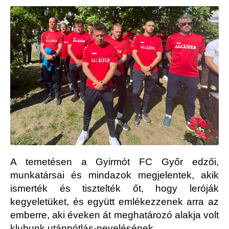
A temetésen a
Gyirmót FC Győr
edzői,
munkatársai és mindazok megjelentek, akik
ismerték és tisztelték őt, hogy leróják
kegyeletüket, és együtt emlékezzenek arra az
emberre, aki éveken át meghatározó alakja volt
klubunk utánpótlás-nevelésének.