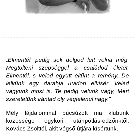
„Elmentél, pedig sok dolgod lett volna még.
Megtölteni szépséggel a családod életét.
Elmentél, s veled együtt eltűnt a remény, De
lelkünk egy darabja utadon elkísér. Veled
vagyunk most is, Te pedig velünk vagy, Mert
szeretetünk irántad oly végtelenül nagy.”
Mély fájdalommal búcsúzott ma klubunk
közössége egykori utánpótlás-edzőnktől,
Kovács Zsolttól, akit végső útjára kísértünk.