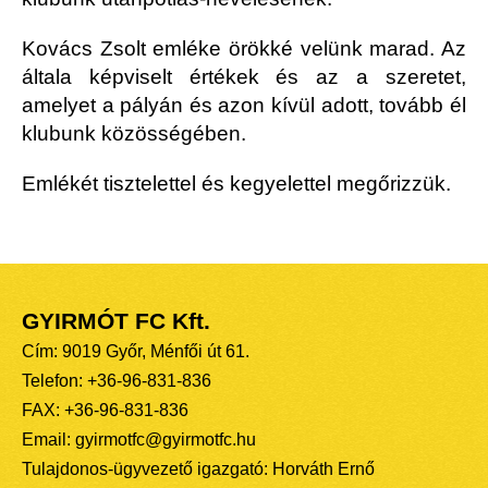
Kovács Zsolt emléke örökké velünk marad. Az
általa képviselt értékek és az a szeretet,
amelyet a pályán és azon kívül adott, tovább él
klubunk közösségében.
Emlékét tisztelettel és kegyelettel megőrizzük.
GYIRMÓT FC Kft.
Cím: 9019 Győr, Ménfői út 61.
Telefon: +36-96-831-836
FAX: +36-96-831-836
Email: gyirmotfc@gyirmotfc.hu
Tulajdonos-ügyvezető igazgató: Horváth Ernő