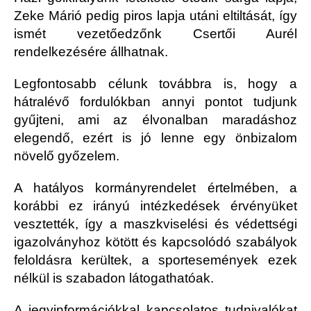
Zeke Márió pedig piros lapja utáni eltiltását, így
ismét vezetőedzőnk Csertői Aurél
rendelkezésére állhatnak.
Legfontosabb célunk továbbra is, hogy a
hátralévő fordulókban annyi pontot tudjunk
gyűjteni, ami az élvonalban maradáshoz
elegendő, ezért is jó lenne egy önbizalom
növelő győzelem.
A hatályos kormányrendelet értelmében, a
korábbi ez irányú intézkedések érvényüket
vesztették, így a maszkviselési és védettségi
igazolványhoz kötött és kapcsolódó szabályok
feloldásra kerültek, a sportesemények ezek
nélkül is szabadon látogathatóak.
A jegyinformációkkal kapcsolatos tudnivalókat