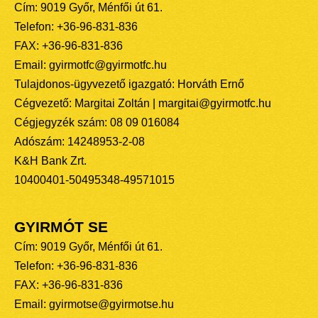
Cím: 9019 Győr, Ménfői út 61.
Telefon: +36-96-831-836
FAX: +36-96-831-836
Email: gyirmotfc@gyirmotfc.hu
Tulajdonos-ügyvezető igazgató: Horváth Ernő
Cégvezető: Margitai Zoltán | margitai@gyirmotfc.hu
Cégjegyzék szám: 08 09 016084
Adószám: 14248953-2-08
K&H Bank Zrt.
10400401-50495348-49571015
GYIRMÓT SE
Cím: 9019 Győr, Ménfői út 61.
Telefon: +36-96-831-836
FAX: +36-96-831-836
Email: gyirmotse@gyirmotse.hu