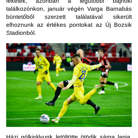
feketék, azonban a legutóbbi bajnoki
találkozónkon, január végén Varga Barnabás
büntetőből szerzett találatával sikerült
elhoznunk az értékes pontokat az Új Bozsik
Stadionból.
Házi gólkirályunk letöltötte ötödik sárga lapja,