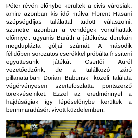
Péter révén előnybe kerültek a civis városiak,
amire azonban kis idő múlva Florent Hasani
szépségdíjas találattal tudott válaszolni,
szünetre azonban a vendégek vonulhattak
előnnyel, ugyanis Baráth a játékrész derekán
megduplázta góljai számát. A második
félidőben sorozatos cserékkel próbálta frissíteni
együttesünk játékát Csertői Aurél
vezetőedzőnk, de a találkozó záró
pillanataiban Dorian Babunski közeli találata
végérvényesen szertefoszlatta pontszerző
törekvéseinket. Ezzel az eredménnyel a
hajdúságiak így lépéselőnybe kerültek a
bennmaradásért vívott küzdelemben.