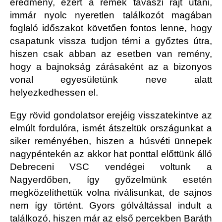
eredmény, ezért a remek tavaszi rajt utáni,
immár nyolc nyeretlen találkozót magában
foglaló időszakot követően fontos lenne, hogy
csapatunk vissza tudjon térni a győztes útra,
hiszen csak abban az esetben van remény,
hogy a bajnokság zárásaként az a bizonyos
vonal egyesületünk neve alatt
helyezkedhessen el.
Egy rövid gondolatsor erejéig visszatekintve az
elmúlt fordulóra, ismét átszeltük országunkat a
siker reményében, hiszen a húsvéti ünnepek
nagypéntekén az akkor hat ponttal előttünk álló
Debreceni VSC vendégei voltunk a
Nagyerdőben, így győzelmünk esetén
megközelíthettük volna riválisunkat, de sajnos
nem így történt. Gyors gólváltással indult a
találkozó, hiszen már az első percekben Baráth