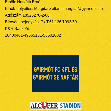
Elnök: Horváth Ernő
Elnök-helyettes: Margitai Zoltán | margitai@gyirmotfc.hu
Adószám:18525278-2-08
Bírósági bejegyzés: Pk.T.61.126/1993/59
K&H Bank Zrt.
10400401-49565151-53501002