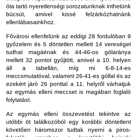
óta tartó nyeretlenségi sorozatunknak inthetünk
búcsút, amivel kissé felzárkózhatnánk
ellenlábasainkhoz.
Fővárosi ellenfelünk az eddigi 28 fordulóban 9
győzelem és 5 döntetlen mellett 14 vereséget
tudhat magáénak és 44-46-os gólaránya
mellett 32 pontot gyűjtött, amivel a 10. helyen
áll a tabellán, míg mi 6-8-14-es
meccsmutatóval, valamint 26-41-es góllal és az
ezekért járó 26 ponttal a 11. helyről várhatjuk
az egymás elleni meccset is magában foglaló
folytatást.
Az egymás elleni összevetést tekintve az
utóbbi öt találkozóból egy korábbi döntetlent
követően háromszor tudtak nyerni a piros-