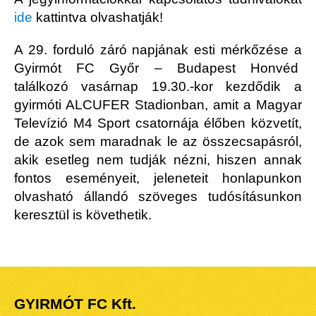
ide
kattintva olvashatják!
A 29. forduló záró napjának esti mérkőzése a
Gyirmót FC Győr – Budapest Honvéd
találkozó vasárnap 19.30.-kor kezdődik a
gyirmóti ALCUFER Stadionban, amit a Magyar
Televízió M4 Sport csatornája élőben közvetít,
de azok sem maradnak le az összecsapásról,
akik esetleg nem tudják nézni, hiszen annak
fontos eseményeit, jeleneteit honlapunkon
olvasható állandó szöveges tudósításunkon
keresztül is követhetik.
GYIRMÓT FC Kft.