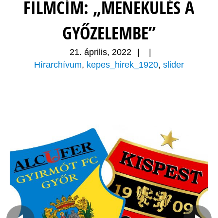
FILMCÍM: „MENEKÜLÉS A
GYŐZELEMBE”
21. április, 2022
|
|
Hírarchívum
,
kepes_hirek_1920
,
slider