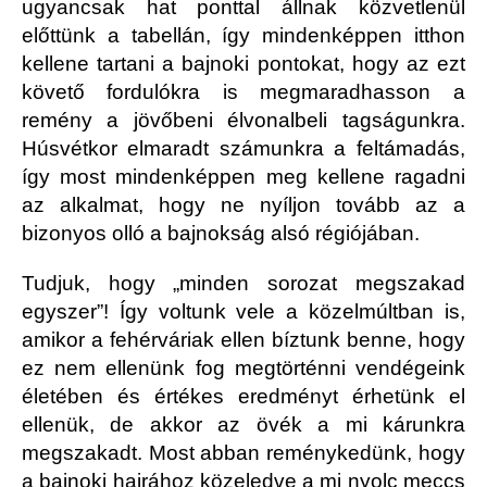
ugyancsak hat ponttal állnak közvetlenül
előttünk a tabellán, így mindenképpen itthon
kellene tartani a bajnoki pontokat, hogy az ezt
követő fordulókra is megmaradhasson a
remény a jövőbeni élvonalbeli tagságunkra.
Húsvétkor elmaradt számunkra a feltámadás,
így most mindenképpen meg kellene ragadni
az alkalmat, hogy ne nyíljon tovább az a
bizonyos olló a bajnokság alsó régiójában.
Tudjuk, hogy „minden sorozat megszakad
egyszer”! Így voltunk vele a közelmúltban is,
amikor a fehérváriak ellen bíztunk benne, hogy
ez nem ellenünk fog megtörténni vendégeink
életében és értékes eredményt érhetünk el
ellenük, de akkor az övék a mi kárunkra
megszakadt. Most abban reménykedünk, hogy
a bajnoki hajrához közeledve a mi nyolc meccs