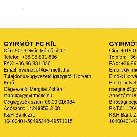
.
GYIRMÓT FC Kft.
GYIRMÓ
Cím: 9019 Győr, Ménfői út 61.
Cím: 9019 Gy
Telefon: +36-96-831-836
Telefon: +36
FAX: +36-96-831-836
FAX: +36-96
Email: gyirmotfc@gyirmotfc.hu
Email: gyir
Tulajdonos-ügyvezető igazgató: Horváth
Elnök: Horvá
Ernő
Elnök-helyett
Cégvezető: Margitai Zoltán |
margitai@gyi
margitai@gyirmotfc.hu
Adószám:18
Cégjegyzék szám: 08 09 016084
Bírósági bej
Adószám: 14248953-2-08
Pk.T.61.126
K&H Bank Zrt.
K&H Bank Zr
10400401-50495348-49571015
10400401-4