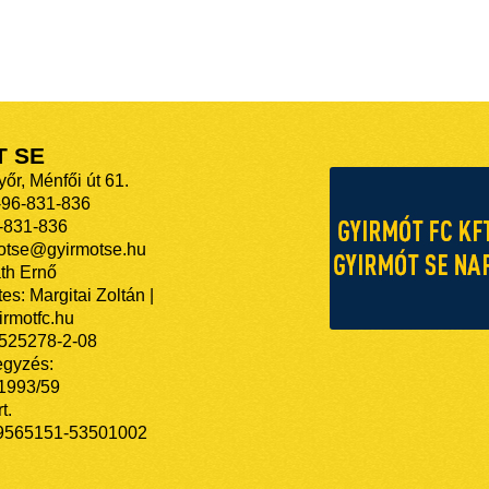
T SE
őr, Ménfői út 61.
-96-831-836
-831-836
motse@gyirmotse.hu
th Ernő
es: Margitai Zoltán |
rmotfc.hu
525278-2-08
egyzés:
/1993/59
t.
9565151-53501002