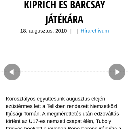
KIPRICH ÉS BARCSAY
JÁTÉKÁRA
18. augusztus, 2010
|
|
Hírarchívum
Korosztályos együttesünk augusztus elején
ezüstérmes lett a Telikben rendezett Nemzetközi
Ifjúsági Tornán. A megmérettetés után edzõváltás
történt az U17-es nemzeti csapat élén, Tuboly
Frigyes heelyett a jövõben Bene Ferenc irányítja a