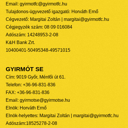
Email: gyirmotfc@gyirmotfc.hu
Tulajdonos-ügyvezető igazgató: Horváth Ernő
Cégvezető: Margitai Zoltán | margitai@gyirmotfc.hu
Cégjegyzék szám: 08 09 016084
Adószám: 14248953-2-08
K&H Bank Zrt.
10400401-50495348-49571015
GYIRMÓT SE
Cím: 9019 Győr, Ménfői út 61.
Telefon: +36-96-831-836
FAX: +36-96-831-836
Email: gyirmotse@gyirmotse.hu
Elnök: Horváth Ernő
Elnök-helyettes: Margitai Zoltán | margitai@gyirmotfc.hu
Adószám:18525278-2-08