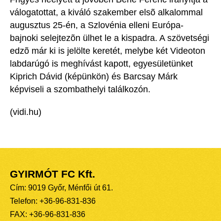
válogatottat, a kiváló szakember elsõ alkalommal
augusztus 25-én, a Szlovénia elleni Európa-
bajnoki selejtezõn ülhet le a kispadra. A szövetségi
edzõ már ki is jelölte keretét, melybe két Videoton
labdarúgó is meghívást kapott, egyesületünket
Kiprich Dávid (képünkön) és Barcsay Márk
képviseli a szombathelyi találkozón.
(vidi.hu)
GYIRMÓT FC Kft.
Cím: 9019 Győr, Ménfői út 61.
Telefon: +36-96-831-836
FAX: +36-96-831-836