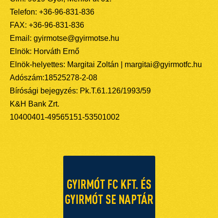
Telefon: +36-96-831-836
FAX: +36-96-831-836
Email: gyirmotse@gyirmotse.hu
Elnök: Horváth Ernő
Elnök-helyettes: Margitai Zoltán | margitai@gyirmotfc.hu
Adószám:18525278-2-08
Bírósági bejegyzés: Pk.T.61.126/1993/59
K&H Bank Zrt.
10400401-49565151-53501002