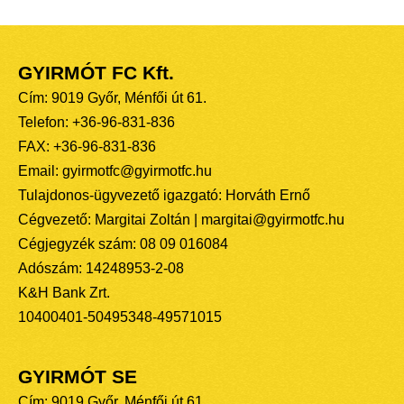
GYIRMÓT FC Kft.
Cím: 9019 Győr, Ménfői út 61.
Telefon: +36-96-831-836
FAX: +36-96-831-836
Email: gyirmotfc@gyirmotfc.hu
Tulajdonos-ügyvezető igazgató: Horváth Ernő
Cégvezető: Margitai Zoltán | margitai@gyirmotfc.hu
Cégjegyzék szám: 08 09 016084
Adószám: 14248953-2-08
K&H Bank Zrt.
10400401-50495348-49571015
GYIRMÓT SE
Cím: 9019 Győr, Ménfői út 61.