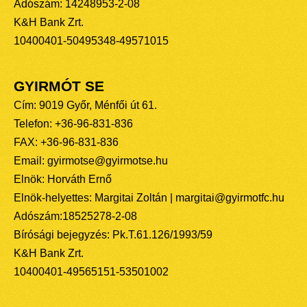
Adószám: 14248953-2-08
K&H Bank Zrt.
10400401-50495348-49571015
GYIRMÓT SE
Cím: 9019 Győr, Ménfői út 61.
Telefon: +36-96-831-836
FAX: +36-96-831-836
Email: gyirmotse@gyirmotse.hu
Elnök: Horváth Ernő
Elnök-helyettes: Margitai Zoltán | margitai@gyirmotfc.hu
Adószám:18525278-2-08
Bírósági bejegyzés: Pk.T.61.126/1993/59
K&H Bank Zrt.
10400401-49565151-53501002