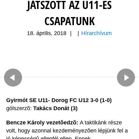
JÁTSZOTT AZ U11-ES
CSAPATUNK
18. április, 2018
|
|
Hírarchívum
Gyirmót SE U11- Dorog FC U12 3-0 (1-0)
gólszerzõ:
Takács Donát (3)
Bencze Károly vezetõedzõ:
A taktikánk része
volt, hogy azonnal kezdeményezõen lépjünk fel a
jó képességû ellenfél ellen. Ennek