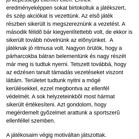
eredményeképpen sokat birtokoltuk a játékszert,
és szép akciókat is vezettünk. Az elsõ játék
részben sikerült is megszereznünk a vezetést. A
második félidõ bár kiegyenlítettebb volt, de ekkor is
sikerült tovább növelnünk az elõnyünket. A
játéknak jó ritmusa volt. Nagyon örülök, hogy a
párharcokba bátran belementünk és nagy részét
már meg is tudtuk nyerni. Tetszett továbbá, hogy
az edzésen tanult támadás vezetéseket viszont
láttám. Területet tudtunk nyitni a mögé
kerülésekkel, ezzel megbontva az ellenfél
védelmét. A sok helyzeteinkbõl most hármat
sikerült értékesíteni. Azt gondolom, hogy
megérdemelt gyõzelmet arattunk a sportszerû
ellenféllel szemben.
A játékosaim végig motiváltan játszottak.