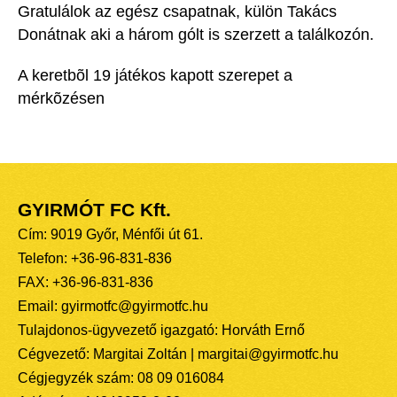
Gratulálok az egész csapatnak, külön Takács
Donátnak aki a három gólt is szerzett a találkozón.
A keretbõl 19 játékos kapott szerepet a
mérkõzésen
GYIRMÓT FC Kft.
Cím: 9019 Győr, Ménfői út 61.
Telefon: +36-96-831-836
FAX: +36-96-831-836
Email: gyirmotfc@gyirmotfc.hu
Tulajdonos-ügyvezető igazgató: Horváth Ernő
Cégvezető: Margitai Zoltán | margitai@gyirmotfc.hu
Cégjegyzék szám: 08 09 016084