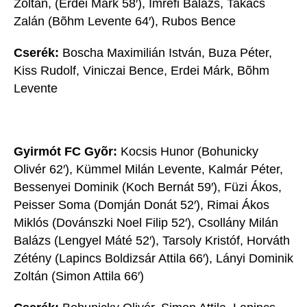
Zoltán, (Erdei Márk 58′), Imrefi Balázs, Takács
Zalán (Bõhm Levente 64′), Rubos Bence
Cserék:
Boscha Maximilián István, Buza Péter,
Kiss Rudolf, Viniczai Bence, Erdei Márk, Bõhm
Levente
Gyirmót FC Gyõr:
Kocsis Hunor (Bohunicky
Olivér 62′), Kümmel Milán Levente, Kalmár Péter,
Bessenyei Dominik (Koch Bernát 59′), Füzi Ákos,
Peisser Soma (Domján Donát 52′), Rimai Ákos
Miklós (Dovánszki Noel Filip 52′), Csollány Milán
Balázs (Lengyel Máté 52′), Tarsoly Kristóf, Horváth
Zétény (Lapincs Boldizsár Attila 66′), Lányi Dominik
Zoltán (Simon Attila 66′)