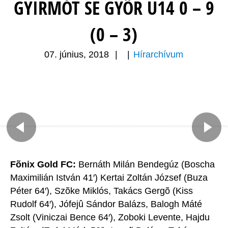
GYIRMÓT SE GYÕR U14 0 – 9
(0 – 3)
07. június, 2018
|
|
Hírarchívum
Fõnix Gold FC:
Bernáth Milán Bendegúz (Boscha
Maximilián István 41′) Kertai Zoltán József (Buza
Péter 64′), Szõke Miklós, Takács Gergõ (Kiss
Rudolf 64′), Jófejû Sándor Balázs, Balogh Máté
Zsolt (Viniczai Bence 64′), Zoboki Levente, Hajdu