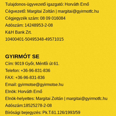
Tulajdonos-ügyvezető igazgató: Horváth Ernő
Cégvezető: Margitai Zoltán | margitai@gyirmotfc.hu
Cégjegyzék szám: 08 09 016084
Adószám: 14248953-2-08
K&H Bank Zrt.
10400401-50495348-49571015
GYIRMÓT SE
Cím: 9019 Győr, Ménfői út 61.
Telefon: +36-96-831-836
FAX: +36-96-831-836
Email: gyirmotse@gyirmotse.hu
Elnök: Horváth Ernő
Elnök-helyettes: Margitai Zoltán | margitai@gyirmotfc.hu
Adószám:18525278-2-08
Bírósági bejegyzés: Pk.T.61.126/1993/59