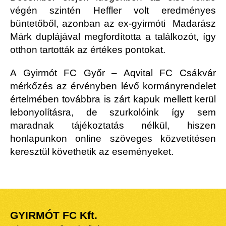
végén szintén Heffler volt eredményes
büntetőből, azonban az ex-gyirmóti Madarász
Márk duplájával megfordította a találkozót, így
otthon tartották az értékes pontokat.
A Gyirmót FC Győr – Aqvital FC Csákvár
mérkőzés az érvényben lévő kormányrendelet
értelmében továbbra is zárt kapuk mellett kerül
lebonyolításra, de szurkolóink így sem
maradnak tájékoztatás nélkül, hiszen
honlapunkon online szöveges közvetítésen
keresztül követhetik az eseményeket.
GYIRMÓT FC Kft.