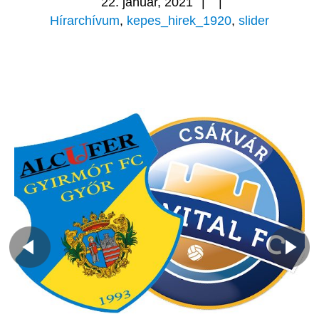
22. január, 2021
|
|
Hírarchívum
,
kepes_hirek_1920
,
slider