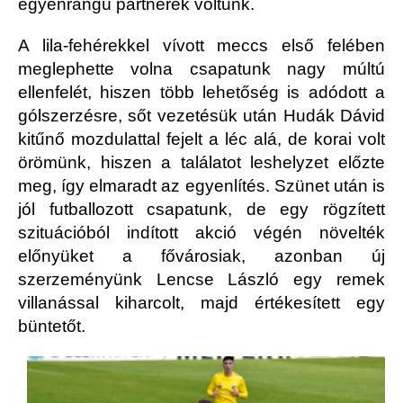
egyenrangú partnerek voltunk.
A lila-fehérekkel vívott meccs első felében
meglephette volna csapatunk nagy múltú
ellenfelét, hiszen több lehetőség is adódott a
gólszerzésre, sőt vezetésük után Hudák Dávid
kitűnő mozdulattal fejelt a léc alá, de korai volt
örömünk, hiszen a találatot leshelyzet előzte
meg, így elmaradt az egyenlítés. Szünet után is
jól futballozott csapatunk, de egy rögzített
szituációból indított akció végén növelték
előnyüket a fővárosiak, azonban új
szerzeményünk Lencse László egy remek
villanással kiharcolt, majd értékesített egy
büntetőt.