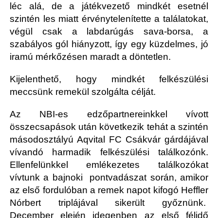
léc alá, de a játékvezető mindkét esetnél
szintén les miatt érvénytelenítette a találatokat,
végül csak a labdarúgás sava-borsa, a
szabályos gól hiányzott, így egy küzdelmes, jó
iramú mérkőzésen maradt a döntetlen.
Kijelenthető, hogy mindkét felkészülési
meccsünk remekül szolgálta célját.
Az NBI-es edzőpartnereinkkel vívott
összecsapások után következik tehát a szintén
másodosztályú Aqvital FC Csákvár gárdájával
vívandó harmadik felkészülési találkozónk.
Ellenfelünkkel emlékezetes találkozókat
vívtunk a bajnoki pontvadászat során, amikor
az első fordulóban a remek napot kifogó Heffler
Nórbert triplájával sikerült győznünk.
December elején idegenben az első félidő