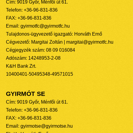
Cím: 9019 Győr, Ménfői út 61.
Telefon: +36-96-831-836
FAX: +36-96-831-836
Email: gyirmotfc@gyirmotfc.hu
Tulajdonos-ügyvezető igazgató: Horváth Ernő
Cégvezető: Margitai Zoltán | margitai@gyirmotfc.hu
Cégjegyzék szám: 08 09 016084
Adószám: 14248953-2-08
K&H Bank Zrt.
10400401-50495348-49571015
GYIRMÓT SE
Cím: 9019 Győr, Ménfői út 61.
Telefon: +36-96-831-836
FAX: +36-96-831-836
Email: gyirmotse@gyirmotse.hu