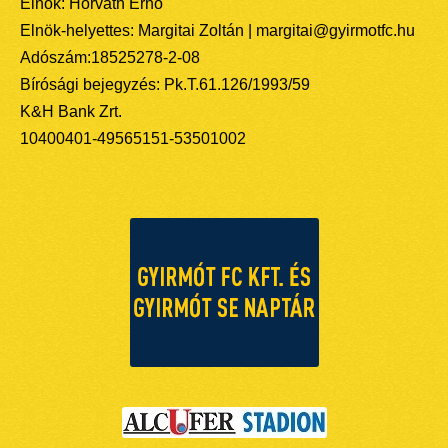
Elnök: Horváth Ernő
Elnök-helyettes: Margitai Zoltán | margitai@gyirmotfc.hu
Adószám:18525278-2-08
Bírósági bejegyzés: Pk.T.61.126/1993/59
K&H Bank Zrt.
10400401-49565151-53501002