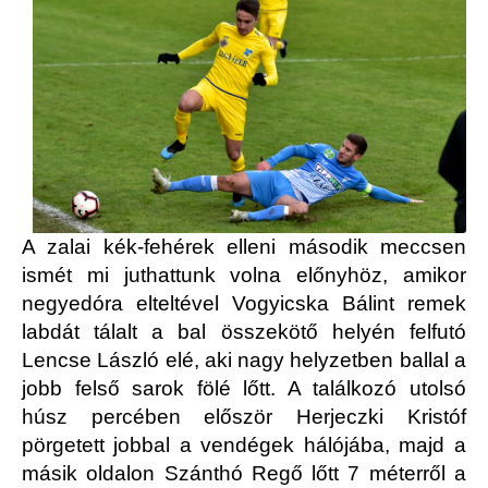
A zalai kék-fehérek elleni második meccsen
ismét mi juthattunk volna előnyhöz, amikor
negyedóra elteltével Vogyicska Bálint remek
labdát tálalt a bal összekötő helyén felfutó
Lencse László elé, aki nagy helyzetben ballal a
jobb felső sarok fölé lőtt. A találkozó utolsó
húsz percében először Herjeczki Kristóf
pörgetett jobbal a vendégek hálójába, majd a
másik oldalon Szánthó Regő lőtt 7 méterről a